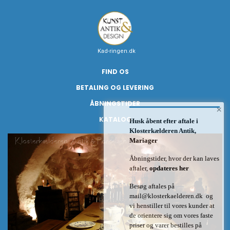
Kad-ringen.dk
FIND OS
BETALING OG LEVERING
ÅBNINGSTIDER
×
KATALOG
Husk åbent efter aftale i
Klosterkælderen Antik,
Mariager
Åbningstider, hvor der kan laves
aftaler,
opdateres her
Besøg aftales på
mail@klosterkaelderen.dk
og
vi henstiller til vores kunder at
de orientere sig om vores faste
priser og varer bestilles på