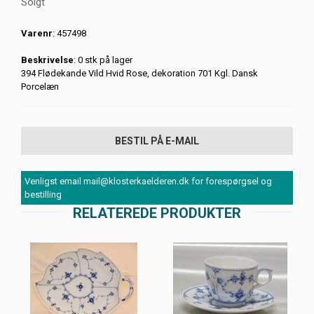
Solgt
Varenr
: 457498
Beskrivelse
: 0 stk på lager
394 Flødekande Vild Hvid Rose, dekoration 701 Kgl. Dansk
Porcelæn
BESTIL PÅ E-MAIL
Venligst email mail@klosterkaelderen.dk for forespørgsel og
bestilling
RELATEREDE PRODUKTER