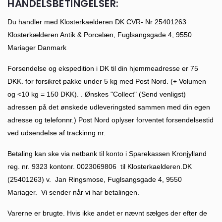
HANDELSBETINGELSER:
Du handler med Klosterkaelderen DK CVR- Nr 25401263
Klosterkælderen Antik & Porcelæn, Fuglsangsgade 4, 9550
Mariager Danmark
Forsendelse og ekspedition i DK til din hjemmeadresse er 75
DKK. for forsikret pakke under 5 kg med Post Nord. (+ Volumen
og <10 kg = 150 DKK). . Ønskes "Collect" (Send venligst)
adressen på det ønskede udleveringsted sammen med din egen
adresse og telefonnr.) Post Nord oplyser forventet forsendelsestid
ved udsendelse af trackinng nr.
Betaling kan ske via netbank til konto i Sparekassen Kronjylland
reg. nr. 9323 kontonr. 0023069806 til Klosterkaelderen.DK
(25401263) v. Jan Ringsmose, Fuglsangsgade 4, 9550
Mariager. Vi sender når vi har betalingen.
Varerne er brugte. Hvis ikke andet er nævnt sælges der efter de