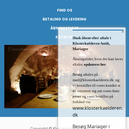
FIND OS
BETALING OG LEVERING
ÅBNINGSTIDER
×
KATALOG
Husk åbent efter aftale i
Klosterkælderen Antik,
Mariager
Åbningstider, hvor der kan laves
aftaler,
opdateres her
Besøg aftales på
mail@klosterkaelderen.dk
og
vi henstiller til vores kunder at
de orientere sig om vores faste
priser og varer bestilles på
forhånd via
www.klosterkaelderen.
dk
Besøg Mariager i
Copyright © Klosterkaelderen.dk 2021