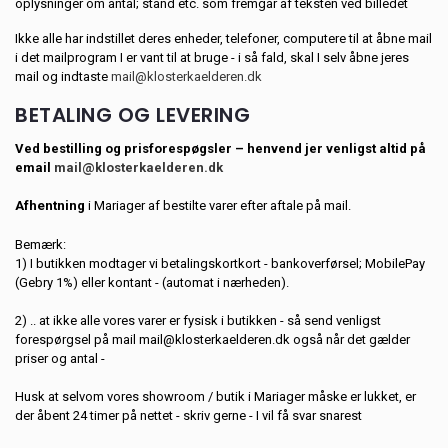
oplysninger om antal; stand etc. som fremgår af teksten ved billedet
Ikke alle har indstillet deres enheder, telefoner, computere til at åbne mail
i det mailprogram I er vant til at bruge - i så fald, skal I selv åbne jeres
mail og indtaste
mail@klosterkaelderen.dk
BETALING OG LEVERING
Ved bestilling og prisforespøgsler – henvend jer venligst altid på
email
mail@klosterkaelderen.dk
Afhentning
i Mariager af bestilte varer efter aftale på mail.
Bemærk:
1) I butikken modtager vi betalingskortkort - bankoverførsel; MobilePay
(Gebry 1%) eller kontant - (automat i nærheden).
2) .. at ikke alle vores varer er fysisk i butikken - så send venligst
forespørgsel på mail mail@klosterkaelderen.dk også når det gælder
priser og antal -
Husk at selvom vores showroom / butik i Mariager måske er lukket, er
der åbent 24 timer på nettet - skriv gerne - I vil få svar snarest