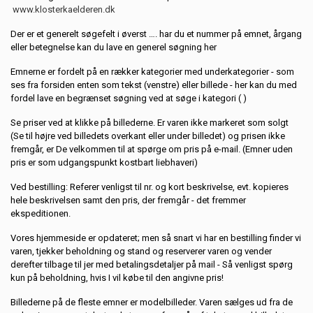
www.klosterkaelderen.dk
Der er et generelt søgefelt i øverst …. har du et nummer på emnet, årgang
eller betegnelse kan du lave en generel søgning her
Emnerne er fordelt på en rækker kategorier med underkategorier - som
ses fra forsiden enten som tekst (venstre) eller billede - her kan du med
fordel lave en begrænset søgning ved at søge i kategori ( )
Se priser ved at klikke på billederne. Er varen ikke markeret som solgt
(Se til højre ved billedets overkant eller under billedet) og prisen ikke
fremgår, er De velkommen til at spørge om pris på e-mail. (Emner uden
pris er som udgangspunkt kostbart liebhaveri)
Ved bestilling: Referer venligst til nr. og kort beskrivelse, evt. kopieres
hele beskrivelsen samt den pris, der fremgår - det fremmer
ekspeditionen.
Vores hjemmeside er opdateret; men så snart vi har en bestilling finder vi
varen, tjekker beholdning og stand og reserverer varen og vender
derefter tilbage til jer med betalingsdetaljer på mail - Så venligst spørg
kun på beholdning, hvis I vil købe til den angivne pris!
Billederne på de fleste emner er modelbilleder. Varen sælges ud fra de