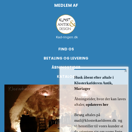
MEDLEM AF
Kad-ringen.dk
FIND OS
BETALING OG LEVERING
ÅBNINGSTIDER
×
KATALOG
Husk åbent efter aftale i
Klosterkælderen Antik,
Mariager
Åbningstider, hvor der kan laves
aftaler,
opdateres her
Besøg aftales på
mail@klosterkaelderen.dk
og
vi henstiller til vores kunder at
de orientere sig om vores faste