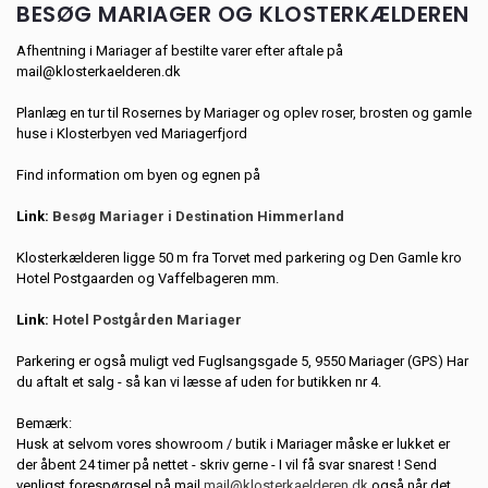
BESØG MARIAGER OG KLOSTERKÆLDEREN
Afhentning i Mariager af bestilte varer efter aftale på
mail@klosterkaelderen.dk
Planlæg en tur til Rosernes by Mariager og oplev roser, brosten og gamle
huse i Klosterbyen ved Mariagerfjord
Find information om byen og egnen på
Link:
Besøg Mariager i Destination Himmerland
Klosterkælderen ligge 50 m fra Torvet med parkering og Den Gamle kro
Hotel Postgaarden og Vaffelbageren mm.
Link:
Hotel Postgården Mariager
Parkering er også muligt ved Fuglsangsgade 5, 9550 Mariager (GPS) Har
du aftalt et salg - så kan vi læsse af uden for butikken nr 4.
Bemærk:
Husk at selvom vores showroom / butik i Mariager måske er lukket er
der åbent 24 timer på nettet - skriv gerne - I vil få svar snarest ! Send
venligst forespørgsel på mail
mail@klosterkaelderen.dk
også når det