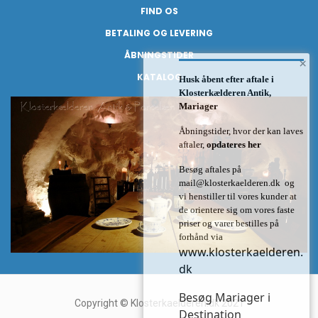
FIND OS
BETALING OG LEVERING
ÅBNINGSTIDER
×
KATALOG
Husk åbent efter aftale i
Klosterkælderen Antik,
Mariager
Åbningstider, hvor der kan laves
aftaler,
opdateres her
Besøg aftales på
mail@klosterkaelderen.dk
og
vi henstiller til vores kunder at
de orientere sig om vores faste
priser og varer bestilles på
forhånd via
www.klosterkaelderen.
dk
Besøg Mariager i
Copyright © Klosterkaelderen.dk 2021
Destination