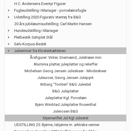
H.C. Andersens Eventyr Figurer
+
Fugleudstilling i Mariager - porcelænsfugle
+
Udstilling 2020 Figurativ stentøj fra B&G
20 års jubilæumsudstilling: Carl Martin Hansen
+
Hundeudstilling i Mariager
+
Pletbestik Sølvplet Stål
+
Sølv-Korpus-Bestik
+
Juleemner fra Klosterkælderen
Årsfigurer: Vinter, Snemænd, Juletræer mm
Aluminia platter, juleplatter og relieffer
Michelsen Georg Jensen Juleskeer - Mindeskeer
Juleuroer, Georg Jensen Julepynt
Wiberg "Tomten" B&G Julestel
B&G Juleplatter
Juleplatter Kgl. Porcelæn
Bjørn Wiinblad Juleplatter Rosenthal
Julerosen B&G
Stjerneriflet Jul Kgl Julestel
UDSTILLING 25: Bjørne, Isbjørne m. arktiske venner