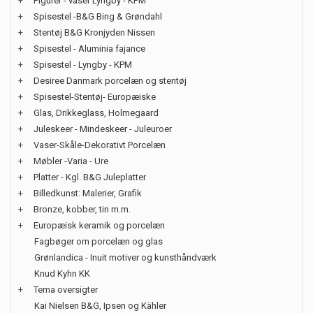
+
Figurer - vaser Lyngby - KPM
+
Spisestel -B&G Bing & Grøndahl
+
Stentøj B&G Kronjyden Nissen
+
Spisestel - Aluminia fajance
+
Spisestel - Lyngby - KPM
+
Desiree Danmark porcelæn og stentøj
+
Spisestel-Stentøj- Europæiske
+
Glas, Drikkeglass, Holmegaard
+
Juleskeer - Mindeskeer - Juleuroer
+
Vaser-Skåle-Dekorativt Porcelæn
+
Møbler -Varia - Ure
+
Platter - Kgl. B&G Juleplatter
+
Billedkunst: Malerier, Grafik
+
Bronze, kobber, tin m.m.
+
Europæisk keramik og porcelæn
Fagbøger om porcelæn og glas
Grønlandica - Inuit motiver og kunsthåndværk
Knud Kyhn KK
+
Tema oversigter
Kai Nielsen B&G, Ipsen og Kähler