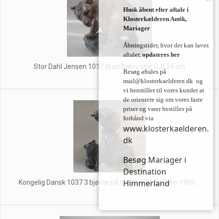
Husk åbent efter aftale i
Klosterkælderen Antik,
Mariager
Åbningstider, hvor der kan laves
aftaler,
opdateres her
Stor Dahl Jensen 1017 Brun Bjørn, stor DJ) 24 cm
Besøg aftales på
mail@klosterkaelderen.dk
og
vi henstiller til vores kunder at
de orientere sig om vores faste
priser og varer bestilles på
forhånd via
www.klosterkaelderen.
dk
Besøg Mariager i
Destination
Himmerland
Kongelig Dansk 1037 3 bjørne på træstub Knud Kyhn 1909 ...