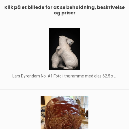
Klik på et billede for at se beholdning, beskrivelse
og priser
Lars Dyrendom No. #1 Foto i træramme med glas 62.5 x ...