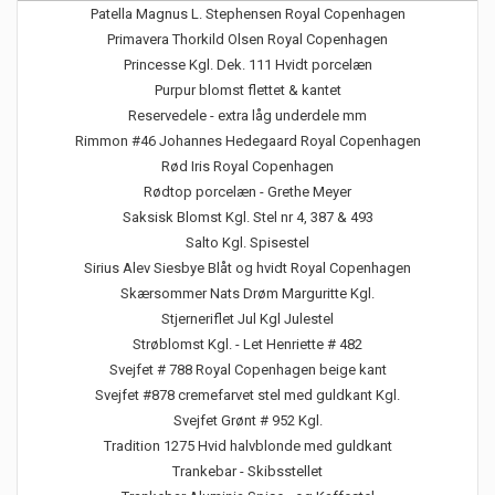
Patella Magnus L. Stephensen Royal Copenhagen
Primavera Thorkild Olsen Royal Copenhagen
Princesse Kgl. Dek. 111 Hvidt porcelæn
Purpur blomst flettet & kantet
Reservedele - extra låg underdele mm
Rimmon #46 Johannes Hedegaard Royal Copenhagen
Rød Iris Royal Copenhagen
Rødtop porcelæn - Grethe Meyer
Saksisk Blomst Kgl. Stel nr 4, 387 & 493
Salto Kgl. Spisestel
Sirius Alev Siesbye Blåt og hvidt Royal Copenhagen
Skærsommer Nats Drøm Marguritte Kgl.
Stjerneriflet Jul Kgl Julestel
Strøblomst Kgl. - Let Henriette # 482
Svejfet # 788 Royal Copenhagen beige kant
Svejfet #878 cremefarvet stel med guldkant Kgl.
Svejfet Grønt # 952 Kgl.
Tradition 1275 Hvid halvblonde med guldkant
Trankebar - Skibsstellet