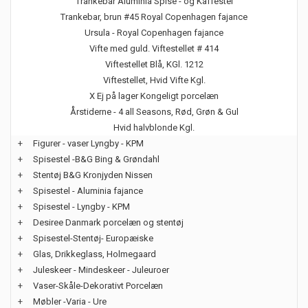
Trankebar Aluminia Spise - og Kaffestel
Trankebar, brun #45 Royal Copenhagen fajance
Ursula - Royal Copenhagen fajance
Vifte med guld. Viftestellet # 414
Viftestellet Blå, KGl. 1212
Viftestellet, Hvid Vifte Kgl.
X Ej på lager Kongeligt porcelæn
Årstiderne - 4 all Seasons, Rød, Grøn & Gul
Hvid halvblonde Kgl.
+
Figurer - vaser Lyngby - KPM
+
Spisestel -B&G Bing & Grøndahl
+
Stentøj B&G Kronjyden Nissen
+
Spisestel - Aluminia fajance
+
Spisestel - Lyngby - KPM
+
Desiree Danmark porcelæn og stentøj
+
Spisestel-Stentøj- Europæiske
+
Glas, Drikkeglass, Holmegaard
+
Juleskeer - Mindeskeer - Juleuroer
+
Vaser-Skåle-Dekorativt Porcelæn
+
Møbler -Varia - Ure