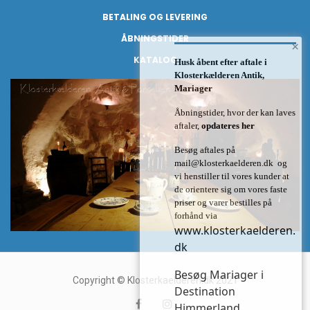
BETALING OG LEVERING
ÅBNINGSTIDER
×
KATALOG
Husk åbent efter aftale i
Klosterkælderen Antik,
Mariager
Åbningstider, hvor der kan laves
aftaler,
opdateres her
Besøg aftales på
mail@klosterkaelderen.dk
og
vi henstiller til vores kunder at
de orientere sig om vores faste
priser og varer bestilles på
forhånd via
www.klosterkaelderen.
dk
Besøg Mariager i
Copyright © Klosterkaelderen.dk 2021
Destination
Himmerland