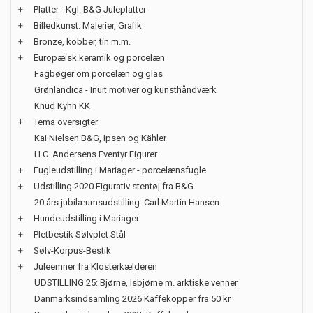
+
Platter - Kgl. B&G Juleplatter
+
Billedkunst: Malerier, Grafik
+
Bronze, kobber, tin m.m.
+
Europæisk keramik og porcelæn
Fagbøger om porcelæn og glas
Grønlandica - Inuit motiver og kunsthåndværk
Knud Kyhn KK
+
Tema oversigter
Kai Nielsen B&G, Ipsen og Kähler
H.C. Andersens Eventyr Figurer
+
Fugleudstilling i Mariager - porcelænsfugle
+
Udstilling 2020 Figurativ stentøj fra B&G
20 års jubilæumsudstilling: Carl Martin Hansen
+
Hundeudstilling i Mariager
+
Pletbestik Sølvplet Stål
+
Sølv-Korpus-Bestik
+
Juleemner fra Klosterkælderen
UDSTILLING 25: Bjørne, Isbjørne m. arktiske venner
Danmarksindsamling 2026 Kaffekopper fra 50 kr