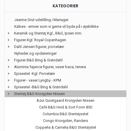
KATEGORIER
Jeanne Grut udstilling i Mariager
Købes - emner som vi gerne vil byde på i øjeblikke
+
Keramik og Stentøj Kgl., B&G, Ipsen mm.
+
Figurer-Kgl. Royal Copenhagen
+
Dahl Jensen figurer, porcelæn
Nyheder og opdateringer
+
Figurer B&G Bing & Grøndahl
+
Aluminia fajance figurer, vaser baca, tenera
+
Spisestel -Kgl. Porcelæn
+
Figurer - vaser Lyngby - KPM
+
Spisestel -B&G Bing & Grøndahl
+
Stentøj B&G Kronjyden Nissen
Azur Quistgaard Kronjyden Nissen
Café B&G Hvid & Sort Form 850
Columbia B&G Stentøjsstel
Congo Kronjyden, Randers
Coppelia & Camelia B&G Stentøjstel