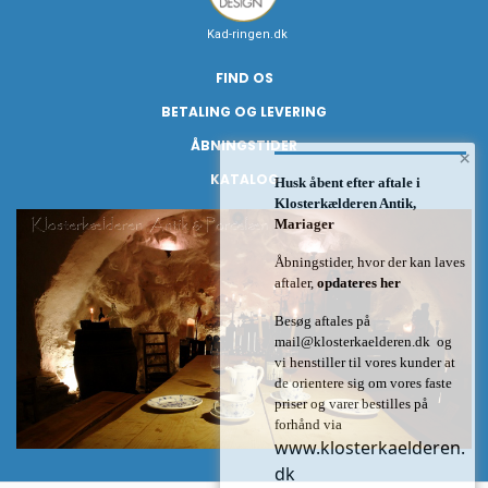
Kad-ringen.dk
FIND OS
BETALING OG LEVERING
ÅBNINGSTIDER
×
KATALOG
Husk åbent efter aftale i
Klosterkælderen Antik,
Mariager
Åbningstider, hvor der kan laves
aftaler,
opdateres her
Besøg aftales på
mail@klosterkaelderen.dk
og
vi henstiller til vores kunder at
de orientere sig om vores faste
priser og varer bestilles på
forhånd via
www.klosterkaelderen.
dk