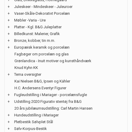
+
Juleskeer - Mindeskeer - Juleuroer
+
Vaser-Skåle-Dekorativt Porcelæn
+
Møbler -Varia - Ure
+
Platter - Kgl. B&G Juleplatter
+
Billedkunst: Malerier, Grafik
+
Bronze, kobber, tin m.m.
+
Europæisk keramik og porcelæn
Fagbøger om porcelæn og glas
Grønlandica - Inuit motiver og kunsthåndværk
Knud Kyhn KK
+
Tema oversigter
Kai Nielsen B&G, Ipsen og Kähler
H.C. Andersens Eventyr Figurer
+
Fugleudstilling i Mariager - porcelænsfugle
+
Udstilling 2020 Figurativ stentøj fra B&G
20 års jubilæumsudstilling: Carl Martin Hansen
+
Hundeudstilling i Mariager
+
Pletbestik Sølvplet Stål
+
Sølv-Korpus-Bestik