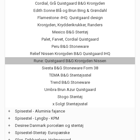
Cordial, Grå Quistgaard B&G Kronjyden
Edith Sonne Blå og Brun Bing & Grøndahl
Flamestone -IHQ. Quistgaard design
Kronjyden, Krydderikrukker, Randers
Mexico B&G Stentøj
Palet, Farvet, Cordial Quistgaard
Peru B&G Stoneware
Relief Nissen Kronjyden B&G Quistgaard IHQ
Rune: Quistgaard B&G Kronjyden Nissen
Siesta B&G Stoneware Form 38
TEMA B&G Stentøjsstel
Trend B&G Stoneware
Umbra Brun Azur Quistgaard
Stogo Stentøj
x Solgt Stentøjsstel
+
Spisestel - Aluminia fajance
+
Spisestel - Lyngby - KPM
+
Desiree Danmark porcelæn og stentøj
+
Spisestel-Stentøj- Europæiske
+
Glas, Drikkeglass, Holmegaard