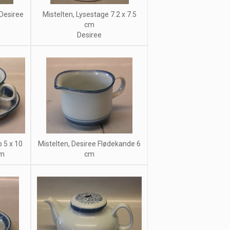
 Desiree
Mistelten, Lysestage 7.2 x 7.5
cm
Desiree
p 5 x 10
Mistelten, Desiree Flødekande 6
cm
cm