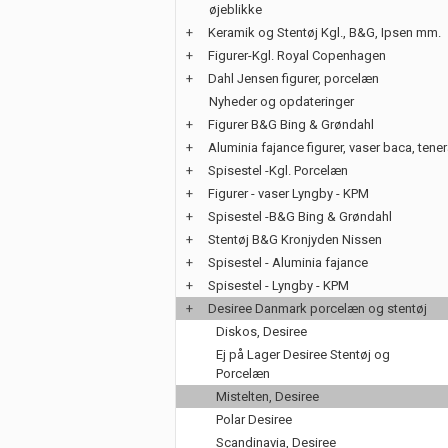
øjeblikke
+
Keramik og Stentøj Kgl., B&G, Ipsen mm.
+
Figurer-Kgl. Royal Copenhagen
+
Dahl Jensen figurer, porcelæn
Nyheder og opdateringer
+
Figurer B&G Bing & Grøndahl
+
Aluminia fajance figurer, vaser baca, tene
+
Spisestel -Kgl. Porcelæn
+
Figurer - vaser Lyngby - KPM
+
Spisestel -B&G Bing & Grøndahl
+
Stentøj B&G Kronjyden Nissen
+
Spisestel - Aluminia fajance
+
Spisestel - Lyngby - KPM
+
Desiree Danmark porcelæn og stentøj
Diskos, Desiree
Ej på Lager Desiree Stentøj og
Porcelæn
Mistelten, Desiree
Polar Desiree
Scandinavia, Desiree