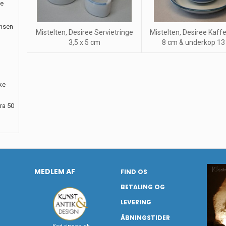
le
ansen
Mistelten, Desiree Servietringe
Mistelten, Desiree Kaff
3,5 x 5 cm
8 cm & underkop 13
ke
ra 50
MEDLEM AF
FIND OS
BETALING OG
LEVERING
ÅBNINGSTIDER