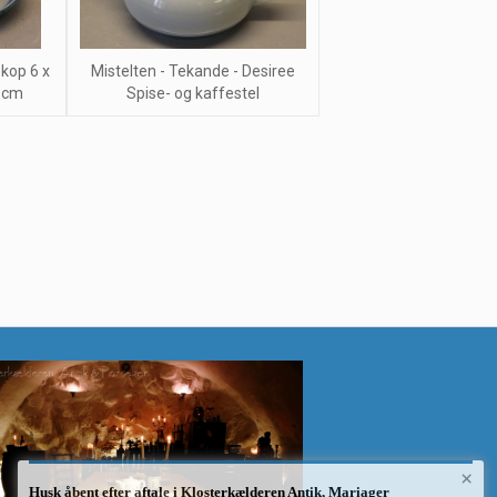
ekop 6 x
Mistelten - Tekande - Desiree
 cm
Spise- og kaffestel
×
Husk åbent efter aftale i Klosterkælderen Antik, Mariager