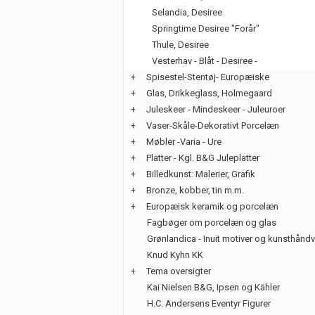
Selandia, Desiree
Springtime Desiree "Forår"
Thule, Desiree
Vesterhav - Blåt - Desiree -
+
Spisestel-Stentøj- Europæiske
+
Glas, Drikkeglass, Holmegaard
+
Juleskeer - Mindeskeer - Juleuroer
+
Vaser-Skåle-Dekorativt Porcelæn
+
Møbler -Varia - Ure
+
Platter - Kgl. B&G Juleplatter
+
Billedkunst: Malerier, Grafik
+
Bronze, kobber, tin m.m.
+
Europæisk keramik og porcelæn
Fagbøger om porcelæn og glas
Grønlandica - Inuit motiver og kunsthånd
Knud Kyhn KK
+
Tema oversigter
Kai Nielsen B&G, Ipsen og Kähler
H.C. Andersens Eventyr Figurer