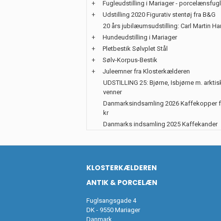
+
Fugleudstilling i Mariager - porcelænsfug
+
Udstilling 2020 Figurativ stentøj fra B&G
20 års jubilæumsudstilling: Carl Martin H
+
Hundeudstilling i Mariager
+
Pletbestik Sølvplet Stål
+
Sølv-Korpus-Bestik
+
Juleemner fra Klosterkælderen
UDSTILLING 25: Bjørne, Isbjørne m. arktis
venner
Danmarksindsamling 2026 Kaffekopper f
kr
Danmarks indsamling 2025 Kaffekander
KLOSTERKÆLDEREN
ANTIK & PORCELÆN
Fuglsangsgade 4
DK - 9550 Mariager
Danmark