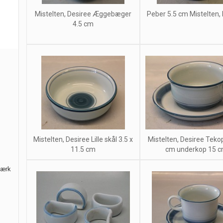
Mistelten, Desiree Æggebæger
Peber 5.5 cm Mistelten,
4.5 cm
Mistelten, Desiree Lille skål 3.5 x
Mistelten, Desiree Teko
11.5 cm
cm underkop 15 
værk