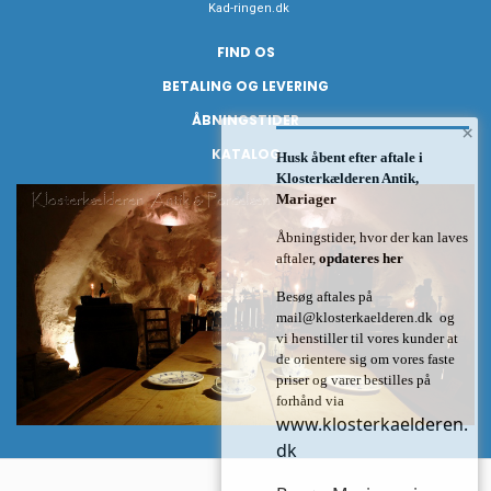
Kad-ringen.dk
FIND OS
BETALING OG LEVERING
ÅBNINGSTIDER
×
KATALOG
Husk åbent efter aftale i
Klosterkælderen Antik,
Mariager
Åbningstider, hvor der kan laves
aftaler,
opdateres her
Besøg aftales på
mail@klosterkaelderen.dk
og
vi henstiller til vores kunder at
de orientere sig om vores faste
priser og varer bestilles på
forhånd via
www.klosterkaelderen.
dk