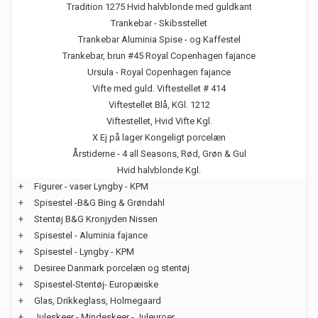
Tradition 1275 Hvid halvblonde med guldkant
Trankebar - Skibsstellet
Trankebar Aluminia Spise - og Kaffestel
Trankebar, brun #45 Royal Copenhagen fajance
Ursula - Royal Copenhagen fajance
Vifte med guld. Viftestellet # 414
Viftestellet Blå, KGl. 1212
Viftestellet, Hvid Vifte Kgl.
X Ej på lager Kongeligt porcelæn
Årstiderne - 4 all Seasons, Rød, Grøn & Gul
Hvid halvblonde Kgl.
+
Figurer - vaser Lyngby - KPM
+
Spisestel -B&G Bing & Grøndahl
+
Stentøj B&G Kronjyden Nissen
+
Spisestel - Aluminia fajance
+
Spisestel - Lyngby - KPM
+
Desiree Danmark porcelæn og stentøj
+
Spisestel-Stentøj- Europæiske
+
Glas, Drikkeglass, Holmegaard
+
Juleskeer - Mindeskeer - Juleuroer