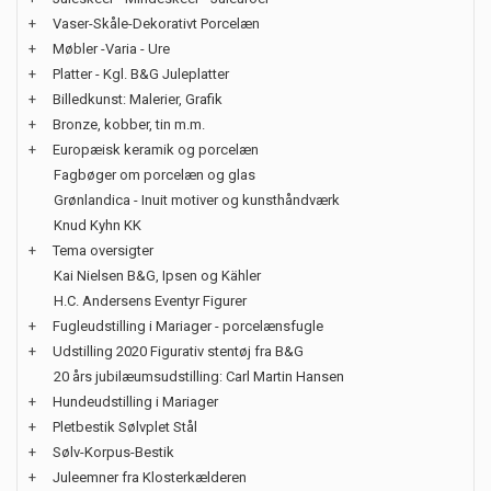
+
Vaser-Skåle-Dekorativt Porcelæn
+
Møbler -Varia - Ure
+
Platter - Kgl. B&G Juleplatter
+
Billedkunst: Malerier, Grafik
+
Bronze, kobber, tin m.m.
+
Europæisk keramik og porcelæn
Fagbøger om porcelæn og glas
Grønlandica - Inuit motiver og kunsthåndværk
Knud Kyhn KK
+
Tema oversigter
Kai Nielsen B&G, Ipsen og Kähler
H.C. Andersens Eventyr Figurer
+
Fugleudstilling i Mariager - porcelænsfugle
+
Udstilling 2020 Figurativ stentøj fra B&G
20 års jubilæumsudstilling: Carl Martin Hansen
+
Hundeudstilling i Mariager
+
Pletbestik Sølvplet Stål
+
Sølv-Korpus-Bestik
+
Juleemner fra Klosterkælderen