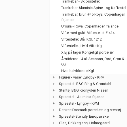
Trankebar - Skibsstellet
Trankebar Aluminia Spise - og Kaffestel
Trankebar, brun #45 Royal Copenhagen
fajance
Ursula - Royal Copenhagen fajance
Vifte med guld. Viftestellet # 414
Viftestellet Blå, KGl. 1212
Viftestellet, Hvid Vifte Kgl.
X Ej på lager Kongeligt porcelæn
Årstiderne - 4 all Seasons, Rød, Grøn &
Gul
Hvid halvblonde Kgl.
+
Figurer - vaser Lyngby - KPM
+
Spisestel -B&G Bing & Grøndahl
+
Stentøj B&G Kronjyden Nissen
+
Spisestel - Aluminia fajance
+
Spisestel - Lyngby - KPM
+
Desiree Danmark porcelæn og stentøj
+
Spisestel-Stentøj- Europæiske
+
Glas, Drikkeglass, Holmegaard