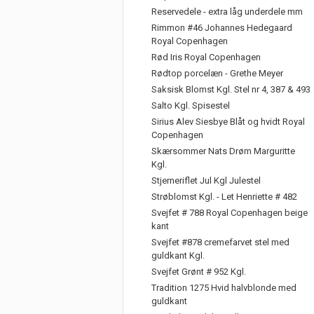
Reservedele - extra låg underdele mm
Rimmon #46 Johannes Hedegaard
Royal Copenhagen
Rød Iris Royal Copenhagen
Rødtop porcelæn - Grethe Meyer
Saksisk Blomst Kgl. Stel nr 4, 387 & 493
Salto Kgl. Spisestel
Sirius Alev Siesbye Blåt og hvidt Royal
Copenhagen
Skærsommer Nats Drøm Marguritte
Kgl.
Stjerneriflet Jul Kgl Julestel
Strøblomst Kgl. - Let Henriette # 482
Svejfet # 788 Royal Copenhagen beige
kant
Svejfet #878 cremefarvet stel med
guldkant Kgl.
Svejfet Grønt # 952 Kgl.
Tradition 1275 Hvid halvblonde med
guldkant