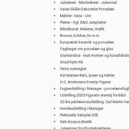
+
Juleskeer - Mindeskeer - Juleuroer
+
Vaser-Skåle-Dekorativt Porcelæn
+
Møbler -Varia - Ure
+
Platter - Kgl. B&G Juleplatter
+
Billedkunst: Malerier, Grafik
+
Bronze, kobber, tin m.m.
+
Europæisk keramik og porcelæn
Fagbøger om porcelæn og glas
Grønlandica - Inuit motiver og kunsthånd
Knud Kyhn KK
+
Tema oversigter
Kai Nielsen B&G, Ipsen og Kähler
H.C. Andersens Eventyr Figurer
+
Fugleudstilling i Mariager - porcelænsfug
+
Udstilling 2020 Figurativ stentøj fra B&G
20 års jubilæumsudstilling: Carl Martin H
+
Hundeudstilling i Mariager
+
Pletbestik Sølvplet Stål
+
Sølv-Korpus-Bestik
+
Juleemner fra Klosterkælderen