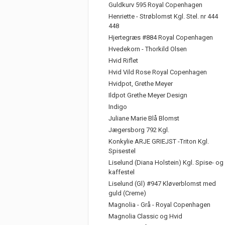
Guldkurv 595 Royal Copenhagen
Henriette - Strøblomst Kgl. Stel. nr 444
448
Hjertegræs #884 Royal Copenhagen
Hvedekorn - Thorkild Olsen
Hvid Riflet
Hvid Vild Rose Royal Copenhagen
Hvidpot, Grethe Meyer
Ildpot Grethe Meyer Design
Indigo
Juliane Marie Blå Blomst
Jægersborg 792 Kgl.
Konkylie ARJE GRIEJST -Triton Kgl.
Spisestel
Liselund (Diana Holstein) Kgl. Spise- og
kaffestel
Liselund (Gl) #947 Kløverblomst med
guld (Creme)
Magnolia - Grå - Royal Copenhagen
Magnolia Classic og Hvid