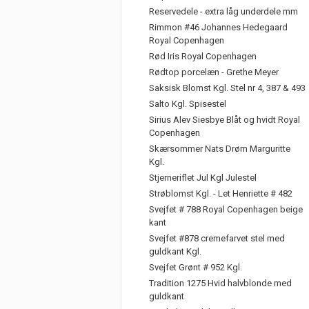
Reservedele - extra låg underdele mm
Rimmon #46 Johannes Hedegaard
Royal Copenhagen
Rød Iris Royal Copenhagen
Rødtop porcelæn - Grethe Meyer
Saksisk Blomst Kgl. Stel nr 4, 387 & 493
Salto Kgl. Spisestel
Sirius Alev Siesbye Blåt og hvidt Royal
Copenhagen
Skærsommer Nats Drøm Marguritte
Kgl.
Stjerneriflet Jul Kgl Julestel
Strøblomst Kgl. - Let Henriette # 482
Svejfet # 788 Royal Copenhagen beige
kant
Svejfet #878 cremefarvet stel med
guldkant Kgl.
Svejfet Grønt # 952 Kgl.
Tradition 1275 Hvid halvblonde med
guldkant