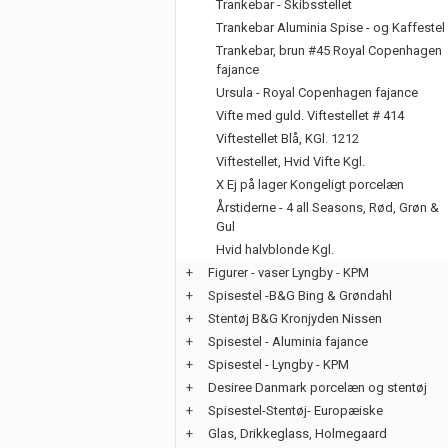
Trankebar - Skibsstellet
Trankebar Aluminia Spise - og Kaffestel
Trankebar, brun #45 Royal Copenhagen
fajance
Ursula - Royal Copenhagen fajance
Vifte med guld. Viftestellet # 414
Viftestellet Blå, KGl. 1212
Viftestellet, Hvid Vifte Kgl.
X Ej på lager Kongeligt porcelæn
Årstiderne - 4 all Seasons, Rød, Grøn &
Gul
Hvid halvblonde Kgl.
+
Figurer - vaser Lyngby - KPM
+
Spisestel -B&G Bing & Grøndahl
+
Stentøj B&G Kronjyden Nissen
+
Spisestel - Aluminia fajance
+
Spisestel - Lyngby - KPM
+
Desiree Danmark porcelæn og stentøj
+
Spisestel-Stentøj- Europæiske
+
Glas, Drikkeglass, Holmegaard