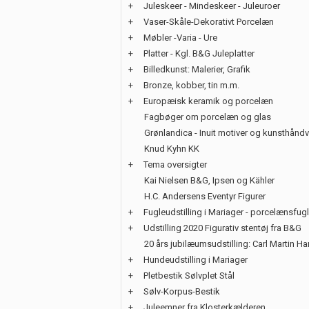
+
Juleskeer - Mindeskeer - Juleuroer
+
Vaser-Skåle-Dekorativt Porcelæn
+
Møbler -Varia - Ure
+
Platter - Kgl. B&G Juleplatter
+
Billedkunst: Malerier, Grafik
+
Bronze, kobber, tin m.m.
+
Europæisk keramik og porcelæn
Fagbøger om porcelæn og glas
Grønlandica - Inuit motiver og kunsthånd
Knud Kyhn KK
+
Tema oversigter
Kai Nielsen B&G, Ipsen og Kähler
H.C. Andersens Eventyr Figurer
+
Fugleudstilling i Mariager - porcelænsfug
+
Udstilling 2020 Figurativ stentøj fra B&G
20 års jubilæumsudstilling: Carl Martin H
+
Hundeudstilling i Mariager
+
Pletbestik Sølvplet Stål
+
Sølv-Korpus-Bestik
+
Juleemner fra Klosterkælderen