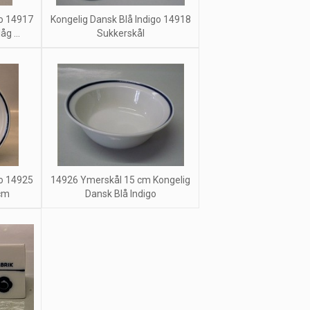
go 14917
Kongelig Dansk Blå Indigo 14918
g ...
Sukkerskål
go 14925
14926 Ymerskål 15 cm Kongelig
 cm
Dansk Blå Indigo