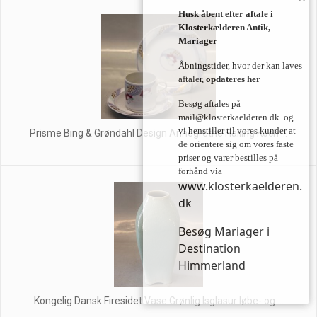
Husk åbent efter aftale i
Klosterkælderen Antik,
Mariager
Åbningstider, hvor der kan laves
aftaler,
opdateres her
Besøg aftales på
mail@klosterkaelderen.dk
og
vi henstiller til vores kunder at
Prisme Bing & Grøndahl Design Annegrethe Halling Koch ...
de orientere sig om vores faste
priser og varer bestilles på
forhånd via
www.klosterkaelderen.
dk
Besøg Mariager i
Destination
Himmerland
Kongelig Dansk Firesidet Vase Grønlig Isglasur løbe- og ...