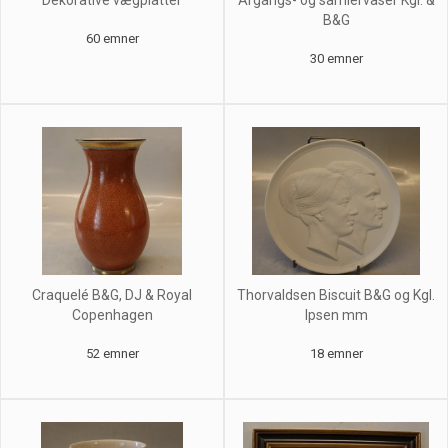
Dekorative vægplatter
Årgangs- og samlervaser Kgl. &
B&G
60 emner
30 emner
Craquelé B&G, DJ & Royal
Thorvaldsen Biscuit B&G og Kgl.
Copenhagen
Ipsen mm
52 emner
18 emner