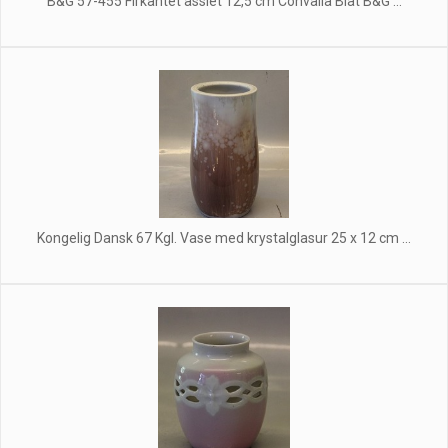
B&G 57-455 Firkantet assiet 12,5 cm Convalla Blåt B&G ...
Kongelig Dansk 67 Kgl. Vase med krystalglasur 25 x 12 cm ...