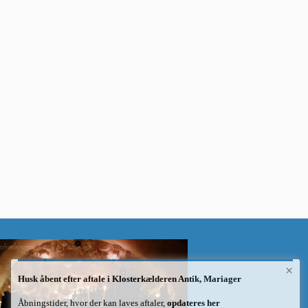
×
Husk åbent efter aftale i Klosterkælderen Antik, Mariager
Åbningstider, hvor der kan laves aftaler,
opdateres her