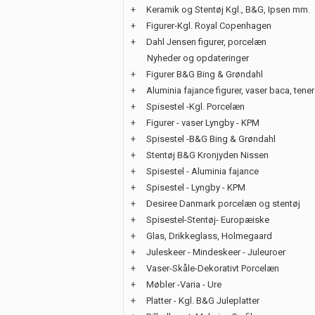
+
Keramik og Stentøj Kgl., B&G, Ipsen mm.
+
Figurer-Kgl. Royal Copenhagen
+
Dahl Jensen figurer, porcelæn
Nyheder og opdateringer
+
Figurer B&G Bing & Grøndahl
+
Aluminia fajance figurer, vaser baca, tene
+
Spisestel -Kgl. Porcelæn
+
Figurer - vaser Lyngby - KPM
+
Spisestel -B&G Bing & Grøndahl
+
Stentøj B&G Kronjyden Nissen
+
Spisestel - Aluminia fajance
+
Spisestel - Lyngby - KPM
+
Desiree Danmark porcelæn og stentøj
+
Spisestel-Stentøj- Europæiske
+
Glas, Drikkeglass, Holmegaard
+
Juleskeer - Mindeskeer - Juleuroer
+
Vaser-Skåle-Dekorativt Porcelæn
+
Møbler -Varia - Ure
+
Platter - Kgl. B&G Juleplatter