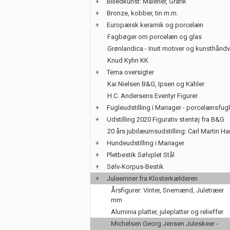
+
Billedkunst: Malerier, Grafik
+
Bronze, kobber, tin m.m.
+
Europæisk keramik og porcelæn
Fagbøger om porcelæn og glas
Grønlandica - Inuit motiver og kunsthånd
Knud Kyhn KK
+
Tema oversigter
Kai Nielsen B&G, Ipsen og Kähler
H.C. Andersens Eventyr Figurer
+
Fugleudstilling i Mariager - porcelænsfug
+
Udstilling 2020 Figurativ stentøj fra B&G
20 års jubilæumsudstilling: Carl Martin H
+
Hundeudstilling i Mariager
+
Pletbestik Sølvplet Stål
+
Sølv-Korpus-Bestik
+
Juleemner fra Klosterkælderen
Årsfigurer: Vinter, Snemænd, Juletræer
mm
Aluminia platter, juleplatter og relieffer
Michelsen Georg Jensen Juleskeer -