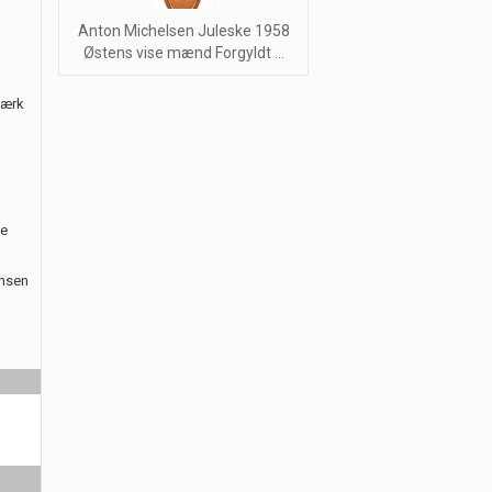
Anton Michelsen Juleske 1958
Østens vise mænd Forgyldt ...
værk
le
ansen