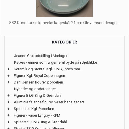
882 Rund turkis konveks kageskål 21 cm Ole Jensen design ...
KATEGORIER
Jeanne Grut udstilling i Mariager
Købes - emner som vi gerne vil byde på i øjeblikke
+
Keramik og Stentøj Kgl., B&G, Ipsen mm.
+
Figurer-Kgl. Royal Copenhagen
+
Dahl Jensen figurer, porcelæn
Nyheder og opdateringer
+
Figurer B&G Bing & Grøndahl
+
Aluminia fajance figurer, vaser baca, tenera
+
Spisestel -Kgl. Porcelæn
+
Figurer - vaser Lyngby - KPM
+
Spisestel -B&G Bing & Grøndahl
+
Stentøj B&G Kronjyden Nissen