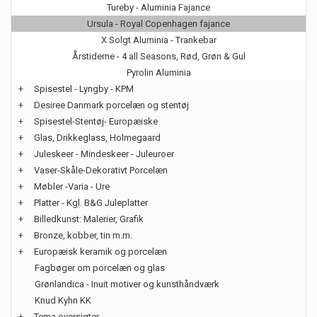
Tureby - Aluminia Fajance
Ursula - Royal Copenhagen fajance
X Solgt Aluminia - Trankebar
Årstiderne - 4 all Seasons, Rød, Grøn & Gul
Pyrolin Aluminia
+
Spisestel - Lyngby - KPM
+
Desiree Danmark porcelæn og stentøj
+
Spisestel-Stentøj- Europæiske
+
Glas, Drikkeglass, Holmegaard
+
Juleskeer - Mindeskeer - Juleuroer
+
Vaser-Skåle-Dekorativt Porcelæn
+
Møbler -Varia - Ure
+
Platter - Kgl. B&G Juleplatter
+
Billedkunst: Malerier, Grafik
+
Bronze, kobber, tin m.m.
+
Europæisk keramik og porcelæn
Fagbøger om porcelæn og glas
Grønlandica - Inuit motiver og kunsthåndværk
Knud Kyhn KK
+
Tema oversigter