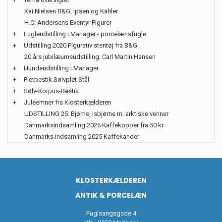
Kai Nielsen B&G, Ipsen og Kähler
H.C. Andersens Eventyr Figurer
+
Fugleudstilling i Mariager - porcelænsfugle
+
Udstilling 2020 Figurativ stentøj fra B&G
20 års jubilæumsudstilling: Carl Martin Hansen
+
Hundeudstilling i Mariager
+
Pletbestik Sølvplet Stål
+
Sølv-Korpus-Bestik
+
Juleemner fra Klosterkælderen
UDSTILLING 25: Bjørne, Isbjørne m. arktiske venner
Danmarksindsamling 2026 Kaffekopper fra 50 kr
Danmarks indsamling 2025 Kaffekander
KLOSTERKÆLDEREN
ANTIK & PORCELÆN
Fuglsangsgade 4