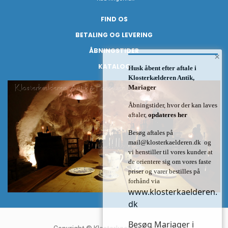
FIND OS
BETALING OG LEVERING
ÅBNINGSTIDER
×
KATALOG
Husk åbent efter aftale i
Klosterkælderen Antik,
Mariager
Åbningstider, hvor der kan laves
aftaler,
opdateres her
Besøg aftales på
mail@klosterkaelderen.dk
og
vi henstiller til vores kunder at
de orientere sig om vores faste
priser og varer bestilles på
forhånd via
www.klosterkaelderen.
dk
Besøg Mariager i