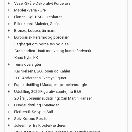
+
Vaser-Skåle-Dekorativt Porcelæn
+
Møbler -Varia - Ure
+
Platter - Kgl. B&G Juleplatter
+
Billedkunst: Malerier, Grafik
+
Bronze, kobber, tin m.m.
+
Europæisk keramik og porcelæn
Fagbøger om porcelæn og glas
Grønlandica - Inuit motiver og kunsthåndværk
Knud Kyhn KK
+
Tema oversigter
Kai Nielsen B&G, Ipsen og Kähler
H.C. Andersens Eventyr Figurer
+
Fugleudstilling i Mariager - porcelænsfugle
+
Udstilling 2020 Figurativ stentøj fra B&G
20 års jubilæumsudstilling: Carl Martin Hansen
+
Hundeudstilling i Mariager
+
Pletbestik Sølvplet Stål
+
Sølv-Korpus-Bestik
+
Juleemner fra Klosterkælderen