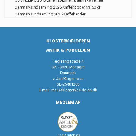
UDSTILLING 25: Bjørne, Isbjørne m. arktiske venner
Danmarksindsamling 2026 Kaffekopper fra 50 kr
Danmarks indsamling 2025 Kaffekander
KLOSTERKÆLDEREN
ANTIK & PORCELÆN
Fuglsangsgade 4
DK - 9550 Mariager
Danmark
v. Jan Ringsmose
SE-25401263
E-mail:
mail@klosterkaelderen.dk
MEDLEM AF
Kad-ringen.dk