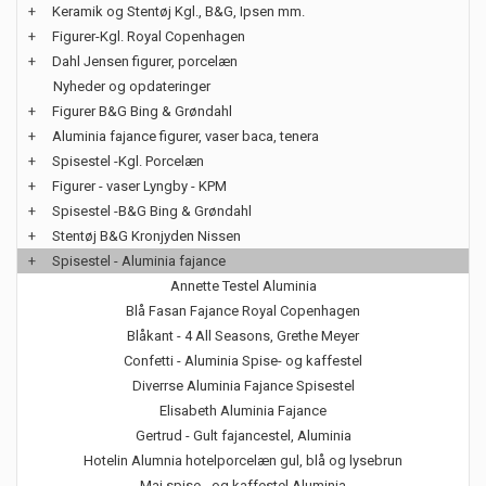
+
Keramik og Stentøj Kgl., B&G, Ipsen mm.
+
Figurer-Kgl. Royal Copenhagen
+
Dahl Jensen figurer, porcelæn
Nyheder og opdateringer
+
Figurer B&G Bing & Grøndahl
+
Aluminia fajance figurer, vaser baca, tenera
+
Spisestel -Kgl. Porcelæn
+
Figurer - vaser Lyngby - KPM
+
Spisestel -B&G Bing & Grøndahl
+
Stentøj B&G Kronjyden Nissen
+
Spisestel - Aluminia fajance
Annette Testel Aluminia
Blå Fasan Fajance Royal Copenhagen
Blåkant - 4 All Seasons, Grethe Meyer
Confetti - Aluminia Spise- og kaffestel
Diverrse Aluminia Fajance Spisestel
Elisabeth Aluminia Fajance
Gertrud - Gult fajancestel, Aluminia
Hotelin Alumnia hotelporcelæn gul, blå og lysebrun
Maj spise - og kaffestel Aluminia