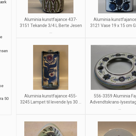
værk
Aluminia kunstfajance 437-
Aluminia kunstfajanc
3151 Tekande 3/4 L Berte Jesen
3121 Vase 19 x 15 cm Gr
...
le
ansen
ke
Aluminia kunstfajance 455-
556-3359 Aluminia Fa
ra 50
3245 Lampet til levende lys 30 ...
Advendtskrans-lysestag
...