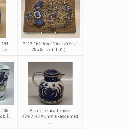
e 194-
2912-164 Relief "Den blå Fisk"
cm ...
20 x 30 cm (I. L. K. ) ...
e 206-
Aluminia kunstfajance
blå ...
434-3143 Aluminia kande med
...