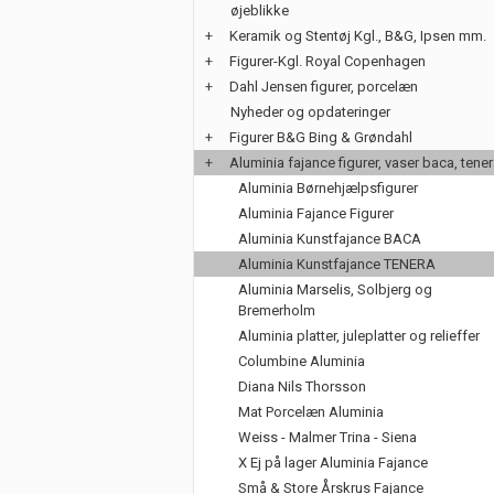
øjeblikke
+
Keramik og Stentøj Kgl., B&G, Ipsen mm.
+
Figurer-Kgl. Royal Copenhagen
+
Dahl Jensen figurer, porcelæn
Nyheder og opdateringer
+
Figurer B&G Bing & Grøndahl
+
Aluminia fajance figurer, vaser baca, tene
Aluminia Børnehjælpsfigurer
Aluminia Fajance Figurer
Aluminia Kunstfajance BACA
Aluminia Kunstfajance TENERA
Aluminia Marselis, Solbjerg og
Bremerholm
Aluminia platter, juleplatter og relieffer
Columbine Aluminia
Diana Nils Thorsson
Mat Porcelæn Aluminia
Weiss - Malmer Trina - Siena
X Ej på lager Aluminia Fajance
Små & Store Årskrus Fajance