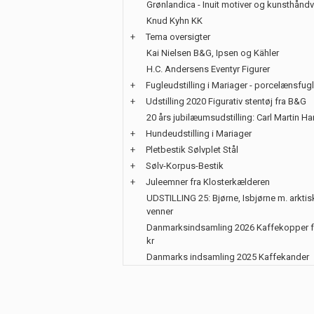
Grønlandica - Inuit motiver og kunsthånd
Knud Kyhn KK
+
Tema oversigter
Kai Nielsen B&G, Ipsen og Kähler
H.C. Andersens Eventyr Figurer
+
Fugleudstilling i Mariager - porcelænsfug
+
Udstilling 2020 Figurativ stentøj fra B&G
20 års jubilæumsudstilling: Carl Martin H
+
Hundeudstilling i Mariager
+
Pletbestik Sølvplet Stål
+
Sølv-Korpus-Bestik
+
Juleemner fra Klosterkælderen
UDSTILLING 25: Bjørne, Isbjørne m. arktis
venner
Danmarksindsamling 2026 Kaffekopper f
kr
Danmarks indsamling 2025 Kaffekander