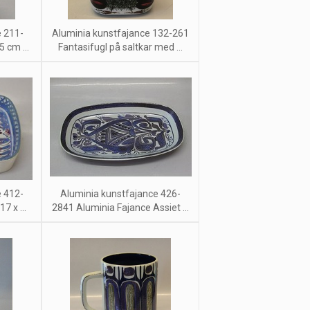
e 211-
Aluminia kunstfajance 132-261
 cm ...
Fantasifugl på saltkar med ...
e 412-
Aluminia kunstfajance 426-
7 x ...
2841 Aluminia Fajance Assiet ...