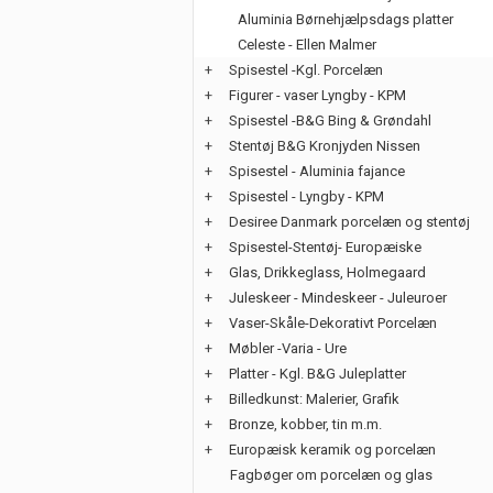
Aluminia Børnehjælpsdags platter
Celeste - Ellen Malmer
+
Spisestel -Kgl. Porcelæn
+
Figurer - vaser Lyngby - KPM
+
Spisestel -B&G Bing & Grøndahl
+
Stentøj B&G Kronjyden Nissen
+
Spisestel - Aluminia fajance
+
Spisestel - Lyngby - KPM
+
Desiree Danmark porcelæn og stentøj
+
Spisestel-Stentøj- Europæiske
+
Glas, Drikkeglass, Holmegaard
+
Juleskeer - Mindeskeer - Juleuroer
+
Vaser-Skåle-Dekorativt Porcelæn
+
Møbler -Varia - Ure
+
Platter - Kgl. B&G Juleplatter
+
Billedkunst: Malerier, Grafik
+
Bronze, kobber, tin m.m.
+
Europæisk keramik og porcelæn
Fagbøger om porcelæn og glas