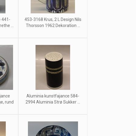
e 441-
453-3168 Krus, 2 L Design Nils
ethe ...
Thorsson 1962 Dekoration ...
jance
Aluminia kunstfajance 584-
e, rund
2994 Aluminia Strø Sukker ...