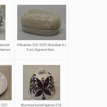
hbowle
Pilleæske 520-3355 Skarabæ 4 x
-Hansen
9 cm Signeret Kari ...
e 537-
Aluminia kunstfajance 516-