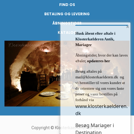
FIND OS
BETALING OG LEVERING
ÅBNINGSTIDER
×
KATALOG
Husk åbent efter aftale i
Klosterkælderen Antik,
Mariager
Åbningstider, hvor der kan laves
aftaler,
opdateres her
Besøg aftales på
mail@klosterkaelderen.dk
og
vi henstiller til vores kunder at
de orientere sig om vores faste
priser og varer bestilles på
forhånd via
www.klosterkaelderen.
dk
Besøg Mariager i
Copyright © Klosterkaelderen.dk 2021
Destination