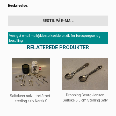
Beskrivelse
:
BESTIL PÅ E-MAIL
Venligst email mail@klosterkaelderen.dk for forespørgsel og
bestilling
RELATEREDE PRODUKTER
Dronning Georg Jensen
Saltskeer sølv - tretårnet -
Saltske 6.5 cm Sterling Sølv
sterling sølv Norsk S