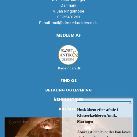
Danmark
v. Jan Ringsmose
SE-25401263
E-mail:
mail@klosterkaelderen.dk
MEDLEM AF
Kad-ringen.dk
FIND OS
BETALING OG LEVERING
ÅBNINGSTIDER
×
KATALOG
Husk åbent efter aftale i
Klosterkælderen Antik,
Mariager
Åbningstider, hvor der kan laves