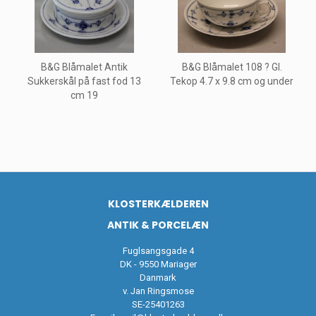
B&G Blåmalet Antik
B&G Blåmalet 108 ? Gl.
Sukkerskål på fast fod 13
Tekop 4.7 x 9.8 cm og under
cm 19
KLOSTERKÆLDEREN
ANTIK & PORCELÆN
Fuglsangsgade 4
DK - 9550 Mariager
Danmark
v. Jan Ringsmose
SE-25401263