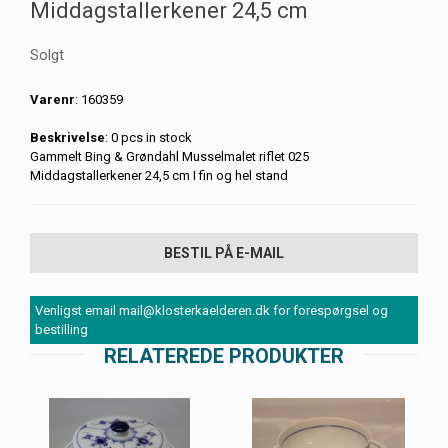
Middagstallerkener 24,5 cm
Solgt
Varenr
: 160359
Beskrivelse
: 0 pcs in stock
Gammelt Bing & Grøndahl Musselmalet riflet 025
Middagstallerkener 24,5 cm I fin og hel stand
BESTIL PÅ E-MAIL
Venligst email mail@klosterkaelderen.dk for forespørgsel og
bestilling
RELATEREDE PRODUKTER