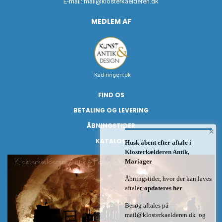
E-mail:
mail@klosterkaelderen.dk
MEDLEM AF
Kad-ringen.dk
FIND OS
BETALING OG LEVERING
ÅBNINGSTIDER
×
KATALOG
Husk åbent efter aftale i
Klosterkælderen Antik,
Mariager
Åbningstider, hvor der kan laves
aftaler,
opdateres her
Besøg aftales på
mail@klosterkaelderen.dk
og