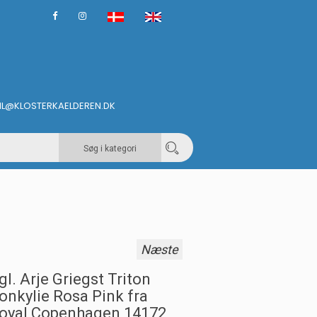
IL@KLOSTERKAELDEREN.DK
Søg i kategori
Næste
gl. Arje Griegst Triton
onkylie Rosa Pink fra
oyal Copenhagen 14172