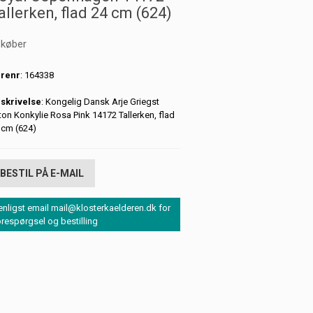
allerken, flad 24 cm (624)
 køber
renr
: 164338
skrivelse
: Kongelig Dansk Arje Griegst
iton Konkylie Rosa Pink 14172 Tallerken, flad
 cm (624)
BESTIL PÅ E-MAIL
enligst email mail@klosterkaelderen.dk for
orespørgsel og bestilling