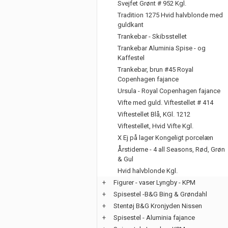
Svejfet Grønt # 952 Kgl.
Tradition 1275 Hvid halvblonde med
guldkant
Trankebar - Skibsstellet
Trankebar Aluminia Spise - og
Kaffestel
Trankebar, brun #45 Royal
Copenhagen fajance
Ursula - Royal Copenhagen fajance
Vifte med guld. Viftestellet # 414
Viftestellet Blå, KGl. 1212
Viftestellet, Hvid Vifte Kgl.
X Ej på lager Kongeligt porcelæn
Årstiderne - 4 all Seasons, Rød, Grøn
& Gul
Hvid halvblonde Kgl.
+
Figurer - vaser Lyngby - KPM
+
Spisestel -B&G Bing & Grøndahl
+
Stentøj B&G Kronjyden Nissen
+
Spisestel - Aluminia fajance