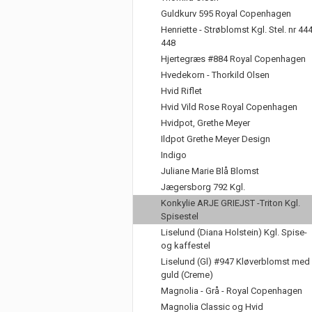
Guldkurv 595 Royal Copenhagen
Henriette - Strøblomst Kgl. Stel. nr 44
448
Hjertegræs #884 Royal Copenhagen
Hvedekorn - Thorkild Olsen
Hvid Riflet
Hvid Vild Rose Royal Copenhagen
Hvidpot, Grethe Meyer
Ildpot Grethe Meyer Design
Indigo
Juliane Marie Blå Blomst
Jægersborg 792 Kgl.
Konkylie ARJE GRIEJST -Triton Kgl.
Spisestel
Liselund (Diana Holstein) Kgl. Spise-
og kaffestel
Liselund (Gl) #947 Kløverblomst med
guld (Creme)
Magnolia - Grå - Royal Copenhagen
Magnolia Classic og Hvid