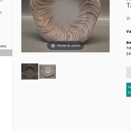
 i
T
m.
Vi
Va
Be
Hover to zoom
nera
Tr
24
V
f