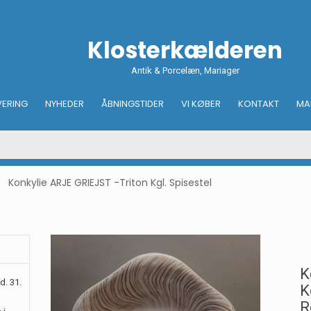
Klosterkælderen
Antik & Porcelæn, Mariager
VERING
NYHEDER
ÅBNINGSTIDER
VI KØBER
KONTAKT
MA
Konkylie ARJE GRIEJST -Triton Kgl. Spisestel
K
d. 31.
K
R