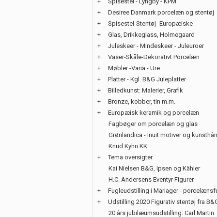
+
Spisestel - Lyngby - KPM
+
Desiree Danmark porcelæn og stentøj
+
Spisestel-Stentøj- Europæiske
+
Glas, Drikkeglass, Holmegaard
+
Juleskeer - Mindeskeer - Juleuroer
+
Vaser-Skåle-Dekorativt Porcelæn
+
Møbler -Varia - Ure
+
Platter - Kgl. B&G Juleplatter
+
Billedkunst: Malerier, Grafik
+
Bronze, kobber, tin m.m.
+
Europæisk keramik og porcelæn
Fagbøger om porcelæn og glas
Grønlandica - Inuit motiver og kunsth
Knud Kyhn KK
+
Tema oversigter
Kai Nielsen B&G, Ipsen og Kähler
H.C. Andersens Eventyr Figurer
+
Fugleudstilling i Mariager - porcelænsf
+
Udstilling 2020 Figurativ stentøj fra B&
20 års jubilæumsudstilling: Carl Martin