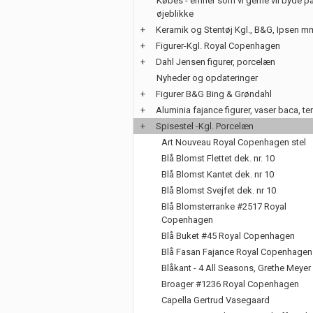
Købes - emner som vi gerne vil byde på
øjeblikke
+
Keramik og Stentøj Kgl., B&G, Ipsen m
+
Figurer-Kgl. Royal Copenhagen
+
Dahl Jensen figurer, porcelæn
Nyheder og opdateringer
+
Figurer B&G Bing & Grøndahl
+
Aluminia fajance figurer, vaser baca, te
+
Spisestel -Kgl. Porcelæn
Art Nouveau Royal Copenhagen stel
Blå Blomst Flettet dek. nr. 10
Blå Blomst Kantet dek. nr 10
Blå Blomst Svejfet dek. nr 10
Blå Blomsterranke #2517 Royal
Copenhagen
Blå Buket #45 Royal Copenhagen
Blå Fasan Fajance Royal Copenhagen
Blåkant - 4 All Seasons, Grethe Meyer
Broager #1236 Royal Copenhagen
Capella Gertrud Vasegaard