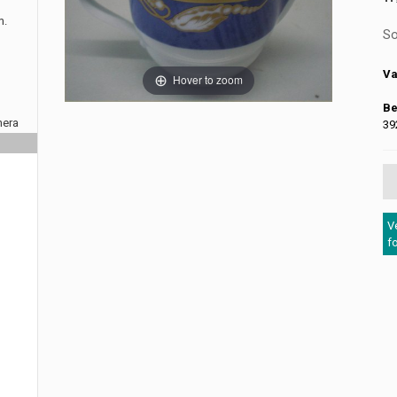
m.
So
Va
Hover to zoom
Be
nera
39
V
f