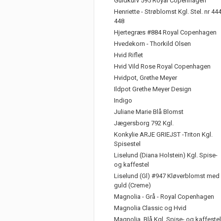
Guldkurv 595 Royal Copenhagen
Henriette - Strøblomst Kgl. Stel. nr 44
448
Hjertegræs #884 Royal Copenhagen
Hvedekorn - Thorkild Olsen
Hvid Riflet
Hvid Vild Rose Royal Copenhagen
Hvidpot, Grethe Meyer
Ildpot Grethe Meyer Design
Indigo
Juliane Marie Blå Blomst
Jægersborg 792 Kgl.
Konkylie ARJE GRIEJST -Triton Kgl.
Spisestel
Liselund (Diana Holstein) Kgl. Spise-
og kaffestel
Liselund (Gl) #947 Kløverblomst med
guld (Creme)
Magnolia - Grå - Royal Copenhagen
Magnolia Classic og Hvid
Magnolia, Blå Kgl. Spise- og kaffestel