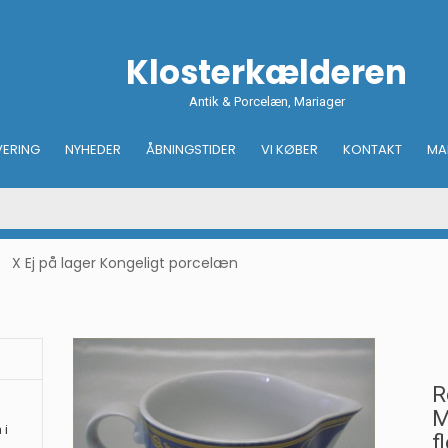
Klosterkælderen
Antik & Porcelæn, Mariager
VERING
NYHEDER
ÅBNINGSTIDER
VI KØBER
KONTAKT
MA
X Ej på lager Kongeligt porcelæn
R
M
 i
f