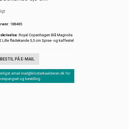
lgt
renr
: 188485
skrivelse
: Royal Copenhagen Blå Magnolia
2 Lille flødekande 5,5 cm Spise- og kaffestel
BESTIL PÅ E-MAIL
enligst email mail@klosterkaelderen.dk for
orespørgsel og bestilling