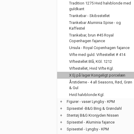
Tradition 1275 Hvid halvblonde med
guldkant
Trankebar - Skibsstellet
Trankebar Aluminia Spise - og
Kaffestel
Trankebar, brun #45 Royal
Copenhagen fajance
Ursula - Royal Copenhagen fajance
Vifte med guld. Viftestellet # 414
Viftestellet Blå, KGl. 1212
Viftestellet, Hvid Vifte Kgl.
X Ej på lager Kongeligt porcelæn
Årstiderne - 4 all Seasons, Rød, Grøn
& Gul
Hvid halvblonde Kgl.
+
Figurer - vaser Lyngby - KPM
+
Spisestel -B&G Bing & Grøndahl
+
Stentøj B&G Kronjyden Nissen
+
Spisestel - Aluminia fajance
+
Spisestel - Lyngby - KPM