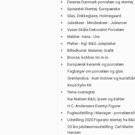
+
Desiree Danmark porcelæn og stentøj
+
Spisestel-Stentøj- Europæiske
+
Glas, Drikkeglass, Holmegaard
+
Juleskeer - Mindeskeer - Juleuroer
+
Vaser-Skåle-Dekorativt Porcelæn
+
Møbler -Varia - Ure
+
Platter - Kgl. B&G Juleplatter
+
Billedkunst: Malerier, Grafik
+
Bronze, kobber, tin m.m.
+
Europæisk keramik og porcelæn
Fagbøger om porcelæn og glas
Grønlandica - Inuit motiver og kunsth
Knud Kyhn KK
+
Tema oversigter
Kai Nielsen B&G, Ipsen og Kähler
H.C. Andersens Eventyr Figurer
+
Fugleudstilling i Mariager - porcelænsf
+
Udstilling 2020 Figurativ stentøj fra B&
20 års jubilæumsudstilling: Carl Martin
Hansen