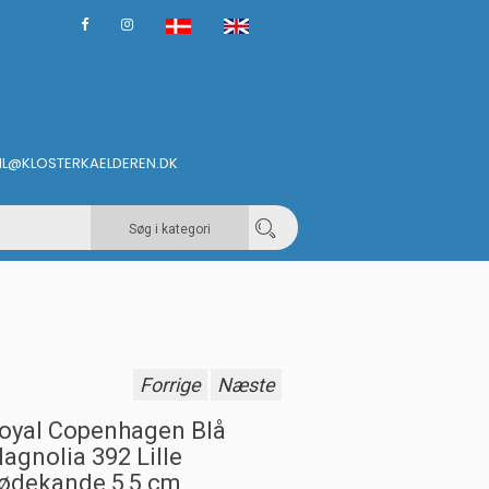
IL@KLOSTERKAELDEREN.DK
Søg i kategori
Forrige
Næste
oyal Copenhagen Blå
agnolia 392 Lille
lødekande 5,5 cm