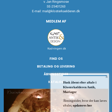
v. Jan Ringsmose
SE-25401263
E-mail:
mail@klosterkaelderen.dk
MEDLEM AF
Kad-ringen.dk
FIND OS
BETALING OG LEVERING
ÅBNINGSTIDER
×
KATALOG
Husk åbent efter aftale i
Klosterkælderen Antik,
Mariager
Åbningstider, hvor der kan laves
aftaler,
opdateres her