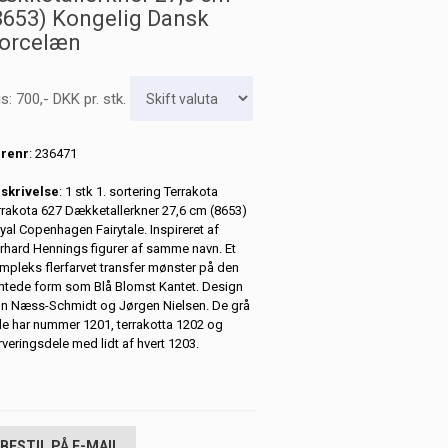
8653) Kongelig Dansk
orcelæn
is:
700
,-
DKK
pr. stk.
renr
: 236471
skrivelse
: 1 stk 1. sortering Terrakota
rrakota 627 Dækketallerkner 27,6 cm (8653)
yal Copenhagen Fairytale. Inspireret af
rhard Hennings figurer af samme navn. Et
mpleks flerfarvet transfer mønster på den
ntede form som Blå Blomst Kantet. Design
nn Næss-Schmidt og Jørgen Nielsen. De grå
le har nummer 1201, terrakotta 1202 og
rveringsdele med lidt af hvert 1203.
BESTIL PÅ E-MAIL