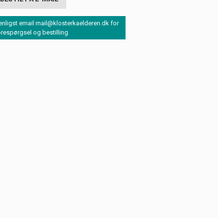
enligst email mail@klosterkaelderen.dk for
orespørgsel og bestilling