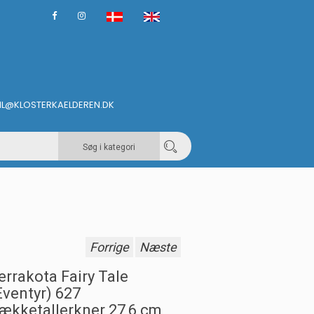
IL@KLOSTERKAELDEREN.DK
Søg i kategori
Forrige
Næste
errakota Fairy Tale
Eventyr) 627
ækketallerkner 27,6 cm