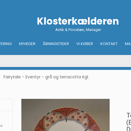
Klosterkælderen
Antik & Porcelæn, Mariager
VERING
NYHEDER
ÅBNINGSTIDER
VI KØBER
KONTAKT
MA
Fairytale - Eventyr - grå og terracotta Kgl.
T
(
 i
D