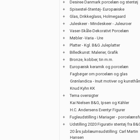
+
Desiree Danmark porcelæn og stentøj
+
Spisestel-Stentøj- Europæiske
+
Glas, Drikkeglass, Holmegaard
+
Juleskeer - Mindeskeer - Juleuroer
+
Vaser-Skåle-Dekorativt Porcelæn
+
Møbler -Varia - Ure
+
Platter - Kgl. B&G Juleplatter
+
Billedkunst: Malerier, Grafik
+
Bronze, kobber, tin m.m.
+
Europæisk keramik og porcelæn
Fagbøger om porcelæn og glas
Grønlandica - Inuit motiver og kunsth
Knud Kyhn KK
+
Tema oversigter
Kai Nielsen B&G, Ipsen og Kähler
H.C. Andersens Eventyr Figurer
+
Fugleudstilling i Mariager - porcelænsf
+
Udstilling 2020 Figurativ stentøj fra B&
20 års jubilæumsudstilling: Carl Martin
Hansen