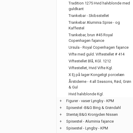
Tradition 1275 Hvid halvblonde med
guldkant
Trankebar - Skibsstellet
Trankebar Aluminia Spise - og
Kaffestel
Trankebar, brun #45 Royal
Copenhagen fajance
Ursula - Royal Copenhagen fajance
Vifte med guld. Viftestellet # 414
Viftestellet Blå, KGl. 1212
Viftestellet, Hvid Vifte Kgl.
X Ej på lager Kongeligt porcelæn
Årstiderne - 4 all Seasons, Rød, Grøn
& Gul
Hvid halvblonde Kgl.
+
Figurer - vaser Lyngby - KPM
+
Spisestel -B&G Bing & Grøndahl
+
Stentøj B&G Kronjyden Nissen
+
Spisestel - Aluminia fajance
+
Spisestel - Lyngby - KPM