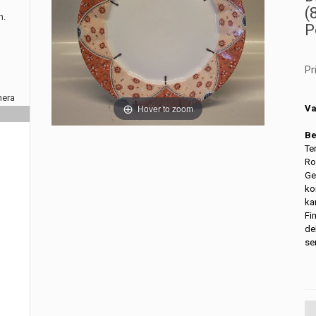
(
m.
P
Pr
nera
Hover to zoom
Va
Be
Te
Ro
Ge
ko
ka
Fi
de
se