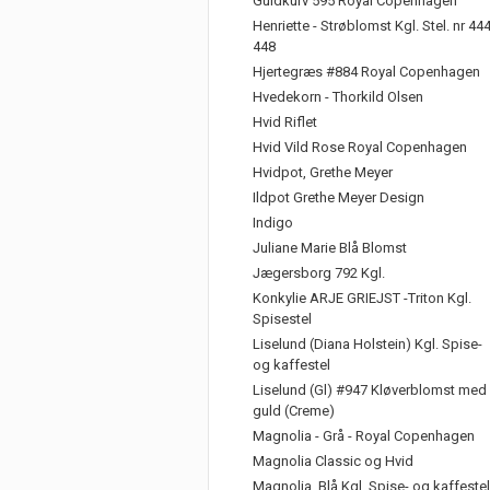
Guldkurv 595 Royal Copenhagen
Henriette - Strøblomst Kgl. Stel. nr 44
448
Hjertegræs #884 Royal Copenhagen
Hvedekorn - Thorkild Olsen
Hvid Riflet
Hvid Vild Rose Royal Copenhagen
Hvidpot, Grethe Meyer
Ildpot Grethe Meyer Design
Indigo
Juliane Marie Blå Blomst
Jægersborg 792 Kgl.
Konkylie ARJE GRIEJST -Triton Kgl.
Spisestel
Liselund (Diana Holstein) Kgl. Spise-
og kaffestel
Liselund (Gl) #947 Kløverblomst med
guld (Creme)
Magnolia - Grå - Royal Copenhagen
Magnolia Classic og Hvid
Magnolia, Blå Kgl. Spise- og kaffestel