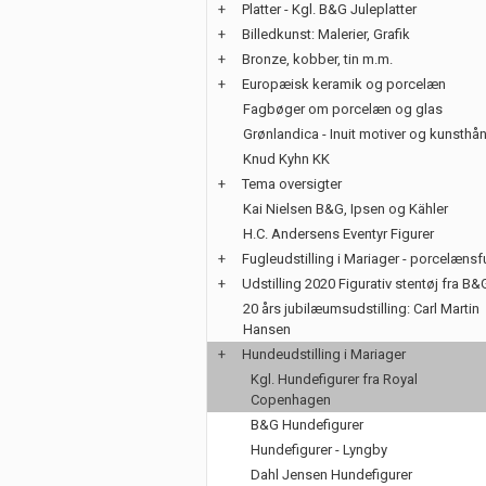
+
Platter - Kgl. B&G Juleplatter
+
Billedkunst: Malerier, Grafik
+
Bronze, kobber, tin m.m.
+
Europæisk keramik og porcelæn
Fagbøger om porcelæn og glas
Grønlandica - Inuit motiver og kunsth
Knud Kyhn KK
+
Tema oversigter
Kai Nielsen B&G, Ipsen og Kähler
H.C. Andersens Eventyr Figurer
+
Fugleudstilling i Mariager - porcelænsf
+
Udstilling 2020 Figurativ stentøj fra B&
20 års jubilæumsudstilling: Carl Martin
Hansen
+
Hundeudstilling i Mariager
Kgl. Hundefigurer fra Royal
Copenhagen
B&G Hundefigurer
Hundefigurer - Lyngby
Dahl Jensen Hundefigurer