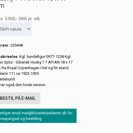
m
is:
5.900
,-
DKK
pr. stk.
renr
: 239448
skrivelse
: Kgl. hundefigur 0977-1238 Kgl.
un Spitz - Siberisk Husky ? ? AP/AN 18 x 17
 fra Royal Copenhagen I hel og fin stand
lernr 111 ca 1923-1935
ædehund
 har også den hvide version
BESTIL PÅ E-MAIL
enligst email mail@klosterkaelderen.dk for
orespørgsel og bestilling