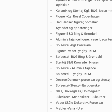
Købes - emner som vi gerne vil byde på
øjeblikke
+
Keramik og Stentøj Kgl., B&G, Ipsen m
+
Figurer-Kgl. Royal Copenhagen
+
Dahl Jensen figurer, porcelæn
Nyheder og opdateringer
+
Figurer B&G Bing & Grøndahl
+
Aluminia fajance figurer, vaser baca, te
+
Spisestel -Kgl. Porcelæn
+
Figurer - vaser Lyngby - KPM
+
Spisestel -B&G Bing & Grøndahl
+
Stentøj B&G Kronjyden Nissen
+
Spisestel - Aluminia fajance
+
Spisestel - Lyngby - KPM
+
Desiree Danmark porcelæn og stentøj
+
Spisestel-Stentøj- Europæiske
+
Glas, Drikkeglass, Holmegaard
+
Juleskeer - Mindeskeer - Juleuroer
+
Vaser-Skåle-Dekorativt Porcelæn
+
Møbler -Varia - Ure