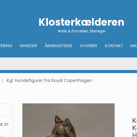
Klosterkælderen
Antik & Porcelæn, Mariager
VERING
NYHEDER
ÅBNINGSTIDER
VI KØBER
KONTAKT
MA
Kgl. Hundefigurer fra Royal Copenhagen
K
d. 31.
K
H