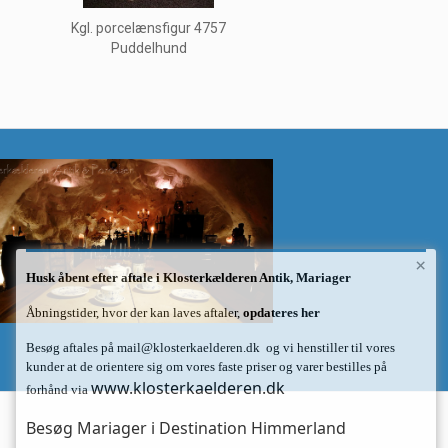
Kgl. porcelænsfigur 4757
Puddelhund
×
Husk åbent efter aftale i Klosterkælderen Antik, Mariager
Åbningstider, hvor der kan laves aftaler,
opdateres her
Besøg aftales på
mail@klosterkaelderen.dk
og vi henstiller til vores
kunder at de orientere sig om vores faste priser og varer bestilles på
www.klosterkaelderen.dk
forhånd via
Besøg Mariager i Destination Himmerland