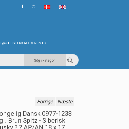
IL@KLOSTERKAELDEREN.DK
Søg i kategori
Forrige
Næste
ongelig Dansk 0977-1238
gl. Brun Spitz - Siberisk
usky ? ? AP/AN 18 x 17