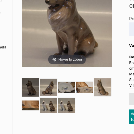
 i
c
m.
Pr
Va
nera
Be
Hover to zoom
Br
cm
Ma
Sl
Vi
V
f