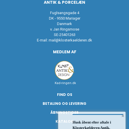
ANTIK & PORCELÆN
Fuglsangsgade 4
DK - 9550 Mariager
Danmark
v. Jan Ringsmose
SE-25401263
E-mail:
mail@klosterkaelderen.dk
MEDLEM AF
Kad-ringen.dk
FIND OS
BETALING OG LEVERING
ÅBNINGSTIDER
×
KATALOG
Husk åbent efter aftale i
Klosterkælderen Antik,