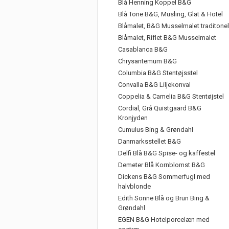
Blå Henning Koppel B&G
Blå Tone B&G, Musling, Glat & Hotel
Blåmalet, B&G Musselmalet traditonel
Blåmalet, Riflet B&G Musselmalet
Casablanca B&G
Chrysantemum B&G
Columbia B&G Stentøjsstel
Convalla B&G Liljekonval
Coppelia & Camelia B&G Stentøjstel
Cordial, Grå Quistgaard B&G
Kronjyden
Cumulus Bing & Grøndahl
Danmarksstellet B&G
Delfi Blå B&G Spise- og kaffestel
Demeter Blå Kornblomst B&G
Dickens B&G Sommerfugl med
halvblonde
Edith Sonne Blå og Brun Bing &
Grøndahl
EGEN B&G Hotelporcelæn med