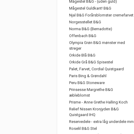
Mågestel B&G - (uden guld)
Mågestel Guldkant! B&G
Njal B&G Forårsblomster cremefarvet
Norgesstellet B&G
Norma B&G (Bernadotte)
Offenbach B&G
Olympia Grøn B&G mønster med
streger
Orkide Blå B&G
Orkide Grå B&G Spisestel
Palet, Farvet, Cordial Quistgaard
Paris Bing & Grøndahl
Peru B&G Stoneware
Prinsesse Margrethe B&G
æbleblomst
Prisme - Anne Grethe Halling Koch
Relief Nissen Kronjyden B&G
Quistgaard IHQ
Reservedele - extra låg underdele mm
Roselil B&G Stel