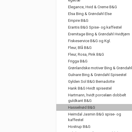
egetræ
Elegance, Hvid & Creme B&G
Elsa Bing & Grøndahl Else
Empire B&G
Erantis B&G Spise- og kaffestel
Eremitage Bing & Grøndahl Hvidtjørn
Fiskeservice B&G og Kgl.
Fleur, Blå B&G
Fleur, Rosa, Pink B&G
Frigga B&G
Grønlandske motiver Bing & Grøndahl
Gulnare Bing & Grøndahl Spisestel
Gylden Sol B&G Bernadotte
Hank B&G Hvidt spisestel
Hartmann, hvidt porcelæn dobbelt
guldkant B&G
Hasselnød B&G
Heimdal Jasmin B&G spise- og
kaffestel
Hostrup B&G