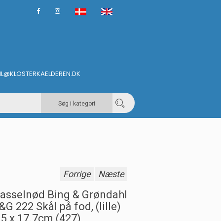
IL@KLOSTERKAELDEREN.DK
Søg i kategori
Forrige
Næste
asselnød Bing & Grøndahl
&G 222 Skål på fod, (lille)
.5 x 17.7cm (427)