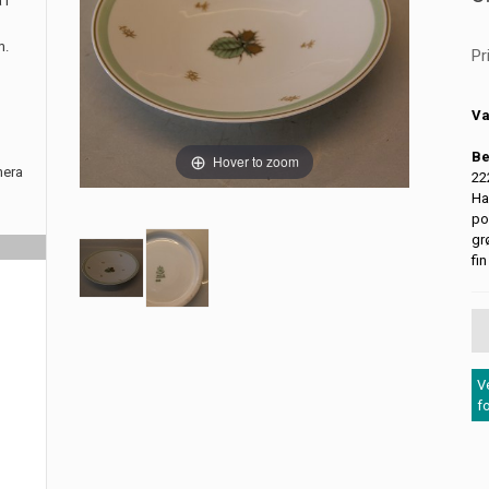
 i
m.
Pr
Va
Be
Hover to zoom
nera
222
Ha
po
gr
fi
V
f