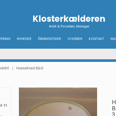
Klosterkælderen
Antik & Porcelæn, Mariager
VERING
NYHEDER
ÅBNINGSTIDER
VI KØBER
KONTAKT
MA
ndahl
Hasselnød B&G
H
d. 31.
B
3