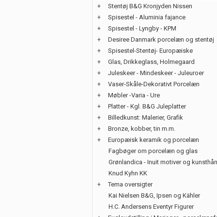
+
Stentøj B&G Kronjyden Nissen
+
Spisestel - Aluminia fajance
+
Spisestel - Lyngby - KPM
+
Desiree Danmark porcelæn og stentøj
+
Spisestel-Stentøj- Europæiske
+
Glas, Drikkeglass, Holmegaard
+
Juleskeer - Mindeskeer - Juleuroer
+
Vaser-Skåle-Dekorativt Porcelæn
+
Møbler -Varia - Ure
+
Platter - Kgl. B&G Juleplatter
+
Billedkunst: Malerier, Grafik
+
Bronze, kobber, tin m.m.
+
Europæisk keramik og porcelæn
Fagbøger om porcelæn og glas
Grønlandica - Inuit motiver og kunsth
Knud Kyhn KK
+
Tema oversigter
Kai Nielsen B&G, Ipsen og Kähler
H.C. Andersens Eventyr Figurer