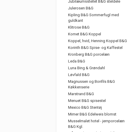
Jubilæumsstellet B&G steldele
Julerosen B&G
Kipling B&G Sommerfugl med
guldkant
Klitrose B&G
Komet B&G Koppel
Koppel, hvid, Henning Koppel B&G
Korinth B&G Spise- og Kaffestel
Kronberg B&G porcelæn
Leda B&G
Luna Bing & Grøndahl
Løvfald B&G
Magnussen og Bonfils B&G
Køkkenserie
Marstrand B&G
Menuet B&G spisestel
Mexico B&G Stentøj
Mimer B&G Edelweis blomst
Musselmalet hotel - jernporcelæn
B&G Kgl.