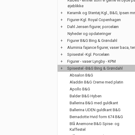
Købes - emner som vi gerne vil byde på
øjeblikke
+
Keramik og Stentøj Kgl., B&G, Ipsen m
+
Figurer-Kgl. Royal Copenhagen
+
Dahl Jensen figurer, porcelæn
Nyheder og opdateringer
+
Figurer B&G Bing & Grøndahl
+
Aluminia fajance figurer, vaser baca, te
+
Spisestel -Kgl. Porcelæn
+
Figurer - vaser Lyngby - KPM
+
Spisestel -B&G Bing & Grøndahl
Absalon B&G
Aladdin B&G Creme med platin
Apollo B&G
Balder B&G Hyben
Ballerina B&G med guldkant
Ballerina UDEN guldkant B&G
Bernadotte Hvid form 674 B&G
Blå Anemone B&G Spise- og
Kaffestel