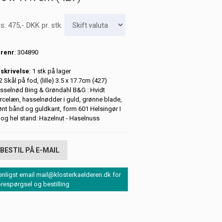
is:
475
,-
DKK
pr. stk.
renr
: 304890
skrivelse
: 1 stk på lager
 Skål på fod, (lille) 3.5 x 17.7cm (427)
sselnød Bing & Grøndahl B&G : Hvidt
rcelæn, hasselnødder i guld, grønne blade,
ønt bånd og guldkant, form 601 Helsingør I
n og hel stand. Hazelnut - Haselnuss
BESTIL PÅ E-MAIL
enligst email mail@klosterkaelderen.dk for
orespørgsel og bestilling