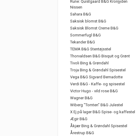
Rune: Quistgaard B&G Kronjyden
Nissen
Sahara B&G
Saksisk blomst B&G
Saksisk Blomst Creme B&G
Sommerfugl B&G
Tekander B&G
TEMA B&G Stentøjsstel
Thorvaldsen B&G Bisquit og Grønt
Tivoli Bing & Grøndahl
Troja Bing & Grøndahl Spisestel
Vega B&G Sigvard Bernadotte
Verdi B&G - Kaffe- og spisestel
Victor Hugo - vild rose B&G
Wagner B&G
Wiberg "Tomten" B&G Julestel
X Ej på lager B&G Spise- og kaffestel
Ægir B&G
Åkjær Bing & Grøndahl Spisestel
Årestrup B&G