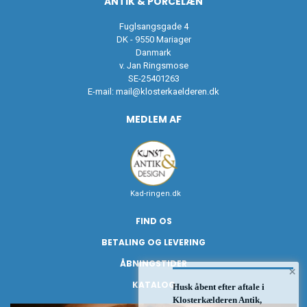
ANTIK & PORCELÆN
Fuglsangsgade 4
DK - 9550 Mariager
Danmark
v. Jan Ringsmose
SE-25401263
E-mail:
mail@klosterkaelderen.dk
MEDLEM AF
Kad-ringen.dk
FIND OS
BETALING OG LEVERING
ÅBNINGSTIDER
×
KATALOG
Husk åbent efter aftale i
Klosterkælderen Antik,