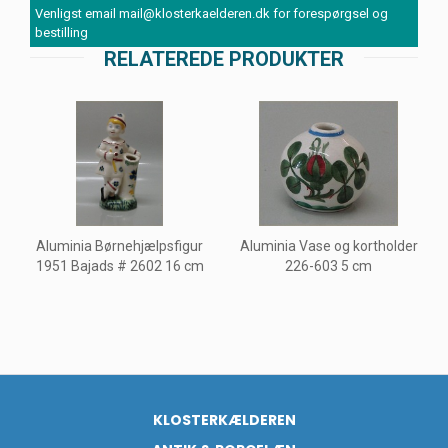
Venligst email mail@klosterkaelderen.dk for forespørgsel og
bestilling
RELATEREDE PRODUKTER
Aluminia Børnehjælpsfigur
Aluminia Vase og kortholder
1951 Bajads # 2602 16 cm
226-603 5 cm
KLOSTERKÆLDEREN