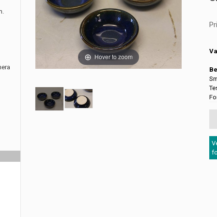
m.
Pr
Va
Hover to zoom
nera
Be
Sm
Te
Fo
V
f