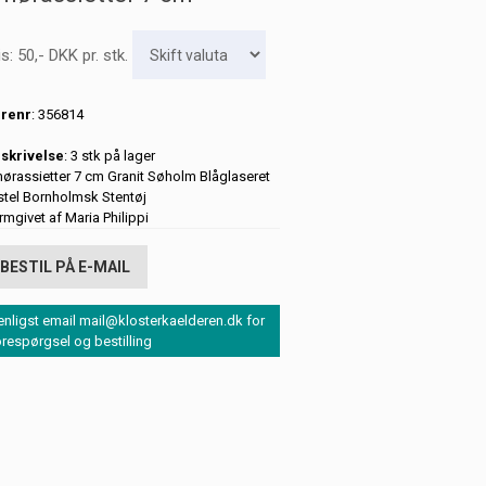
is:
50
,-
DKK
pr. stk.
renr
: 356814
skrivelse
: 3 stk på lager
ørassietter 7 cm Granit Søholm Blåglaseret
stel Bornholmsk Stentøj
rmgivet af Maria Philippi
BESTIL PÅ E-MAIL
enligst email mail@klosterkaelderen.dk for
orespørgsel og bestilling