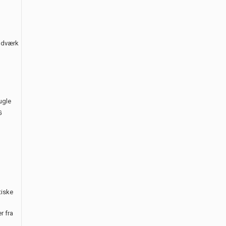
åndværk
ugle
G
tiske
r fra