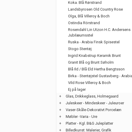
Koka. Blå Rørstrand
Landsbyrosen Old Country Rose
Olga, Blå Villeroy & Boch
Ostindia Rörstrand
Rosendahl Lin Utzon H.C. Andersens
Jubilæumsstel
Ruska - Arabia Finsk Spisestel
Stogo Stentøj
Ingrid Knabstrup Keramik Brunt
Granit Blå og Brunt Søholm
Blå Ild / Blå Eld Hertha Bengtsson
Birka - Stentøjstel Gustavberg - Arabi
Vild Rose Villeroy & Boch
Ej på lager
+
Glas, Drikkeglass, Holmegaard
+
Juleskeer - Mindeskeer - Juleuroer
+
Vaser-Skåle-Dekorativt Porcelæn
+
Møbler -Varia - Ure
+
Platter - Kgl. B&G Juleplatter
+
Billedkunst: Malerier, Grafik