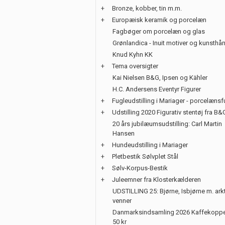
+
Bronze, kobber, tin m.m.
+
Europæisk keramik og porcelæn
Fagbøger om porcelæn og glas
Grønlandica - Inuit motiver og kunsth
Knud Kyhn KK
+
Tema oversigter
Kai Nielsen B&G, Ipsen og Kähler
H.C. Andersens Eventyr Figurer
+
Fugleudstilling i Mariager - porcelænsf
+
Udstilling 2020 Figurativ stentøj fra B&
20 års jubilæumsudstilling: Carl Martin
Hansen
+
Hundeudstilling i Mariager
+
Pletbestik Sølvplet Stål
+
Sølv-Korpus-Bestik
+
Juleemner fra Klosterkælderen
UDSTILLING 25: Bjørne, Isbjørne m. ark
venner
Danmarksindsamling 2026 Kaffekoppe
50 kr