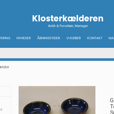
Klosterkælderen
Antik & Porcelæn, Mariager
VERING
NYHEDER
ÅBNINGSTIDER
VI KØBER
KONTAKT
MA
æiske
G
T
 i
S