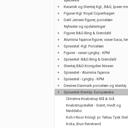
øjeblikke
+
Keramik og Stentøj Kgl., B&G, Ipsen m
+
Figurer-Kgl. Royal Copenhagen
+
Dahl Jensen figurer, porcelæn
Nyheder og opdateringer
+
Figurer B&G Bing & Grøndahl
+
Aluminia fajance figurer, vaser baca, te
+
Spisestel -Kgl. Porcelæn
+
Figurer - vaser Lyngby - KPM
+
Spisestel -B&G Bing & Grøndahl
+
Stentøj B&G Kronjyden Nissen
+
Spisestel - Aluminia fajance
+
Spisestel - Lyngby - KPM
+
Desiree Danmark porcelæn og stentøj
+
Spisestel-Stentøj- Europæiske
Christine Knabstrup Blå & Grå
Knabstrupstellet - Grønt, Hvidt og
Nøddebo
Koh-I-Noor Königl. pr. Tettau Tysk Stel
Koka, Brun Rørstrand