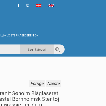
IL@KLOSTERKAELDEREN.DK
Søg i kategori
Forrige
Næste
ranit Søholm Blåglaseret
estel Bornholmsk Stentøj
mørassietter 7 cm