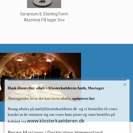
Geranium II, Sterling Form
Aluminia På lager Sov
×
Husk åbent efter aftale i Klosterkælderen Antik, Mariager
Åbningstider, hvor der kan laves aftaler,
opdateres her
Besøg aftales på
mail@klosterkaelderen.dk
og vi henstiller til vores
kunder at de orientere sig om vores faste priser og varer bestilles på
www.klosterkaelderen.dk
forhånd via
Besøg Mariager i Destination Himmerland