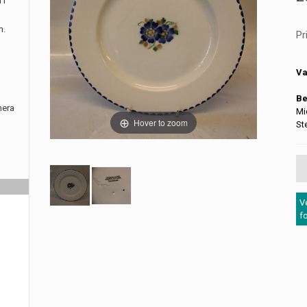
 i
m.
Pr
Va
Be
nera
Mi
Hover to zoom
St
V
f