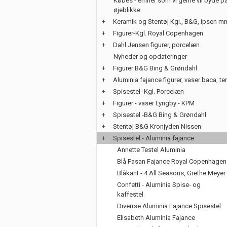
Købes - emner som vi gerne vil byde på
øjeblikke
+
Keramik og Stentøj Kgl., B&G, Ipsen m
+
Figurer-Kgl. Royal Copenhagen
+
Dahl Jensen figurer, porcelæn
Nyheder og opdateringer
+
Figurer B&G Bing & Grøndahl
+
Aluminia fajance figurer, vaser baca, te
+
Spisestel -Kgl. Porcelæn
+
Figurer - vaser Lyngby - KPM
+
Spisestel -B&G Bing & Grøndahl
+
Stentøj B&G Kronjyden Nissen
+
Spisestel - Aluminia fajance
Annette Testel Aluminia
Blå Fasan Fajance Royal Copenhagen
Blåkant - 4 All Seasons, Grethe Meyer
Confetti - Aluminia Spise- og
kaffestel
Diverrse Aluminia Fajance Spisestel
Elisabeth Aluminia Fajance