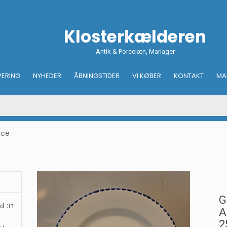
Klosterkælderen
Antik & Porcelæn, Mariager
VERING
NYHEDER
ÅBNINGSTIDER
VI KØBER
KONTAKT
MA
nce
G
d. 31.
A
2