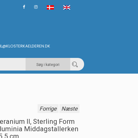
IL@KLOSTERKAELDEREN.DK
Søg i kategori
Forrige
Næste
eranium II, Sterling Form
luminia Middagstallerken
5.5 cm