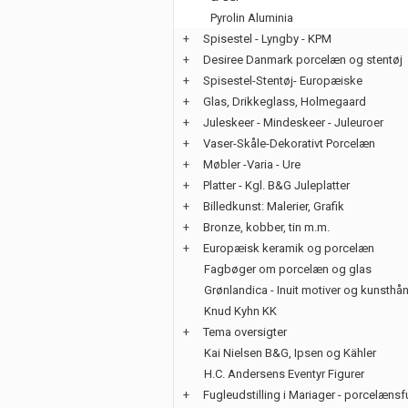
Pyrolin Aluminia
+
Spisestel - Lyngby - KPM
+
Desiree Danmark porcelæn og stentøj
+
Spisestel-Stentøj- Europæiske
+
Glas, Drikkeglass, Holmegaard
+
Juleskeer - Mindeskeer - Juleuroer
+
Vaser-Skåle-Dekorativt Porcelæn
+
Møbler -Varia - Ure
+
Platter - Kgl. B&G Juleplatter
+
Billedkunst: Malerier, Grafik
+
Bronze, kobber, tin m.m.
+
Europæisk keramik og porcelæn
Fagbøger om porcelæn og glas
Grønlandica - Inuit motiver og kunsth
Knud Kyhn KK
+
Tema oversigter
Kai Nielsen B&G, Ipsen og Kähler
H.C. Andersens Eventyr Figurer
+
Fugleudstilling i Mariager - porcelænsf