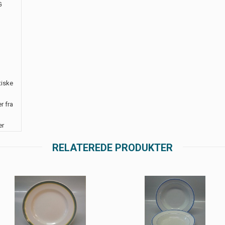
G
tiske
r fra
er
RELATEREDE PRODUKTER