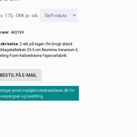
is:
175
,-
DKK
pr. stk.
renr
: 465139
skrivelse
: 2 stk på lager i fin brugt stand
ddagstallerken 25.5 cm Aluminia Geranium II,
erling Form Københavns Fajancefabrik
BESTIL PÅ E-MAIL
enligst email mail@klosterkaelderen.dk for
orespørgsel og bestilling