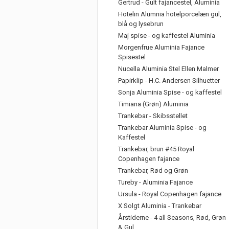
Gertrud - Gult fajancestel, Aluminia
Hotelin Alumnia hotelporcelæn gul,
blå og lysebrun
Maj spise - og kaffestel Aluminia
Morgenfrue Aluminia Fajance
Spisestel
Nucella Aluminia Stel Ellen Malmer
Papirklip - H.C. Andersen Silhuetter
Sonja Aluminia Spise - og kaffestel
Timiana (Grøn) Aluminia
Trankebar - Skibsstellet
Trankebar Aluminia Spise - og
Kaffestel
Trankebar, brun #45 Royal
Copenhagen fajance
Trankebar, Rød og Grøn
Tureby - Aluminia Fajance
Ursula - Royal Copenhagen fajance
X Solgt Aluminia - Trankebar
Årstiderne - 4 all Seasons, Rød, Grøn
& Gul