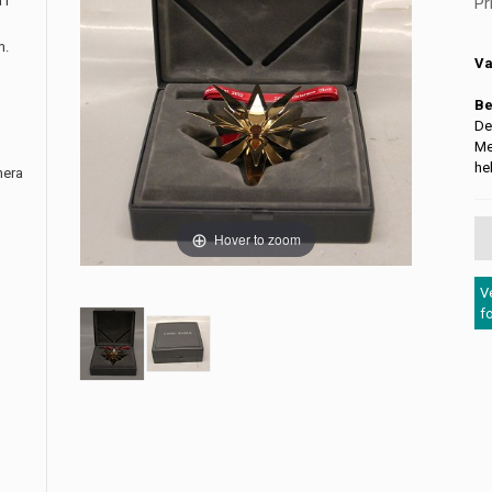
 i
Pr
m.
Va
Be
De
Me
hel
nera
Hover to zoom
V
f