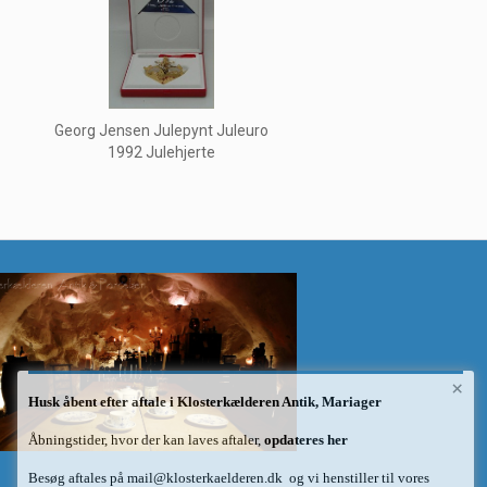
Georg Jensen Julepynt Juleuro
1992 Julehjerte
×
Husk åbent efter aftale i Klosterkælderen Antik, Mariager
Åbningstider, hvor der kan laves aftaler,
opdateres her
Besøg aftales på
mail@klosterkaelderen.dk
og vi henstiller til vores