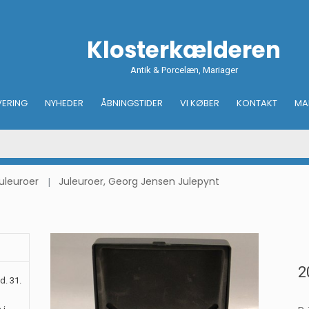
Klosterkælderen
Antik & Porcelæn, Mariager
VERING
NYHEDER
ÅBNINGSTIDER
VI KØBER
KONTAKT
MA
uleuroer
Juleuroer, Georg Jensen Julepynt
2
d. 31.