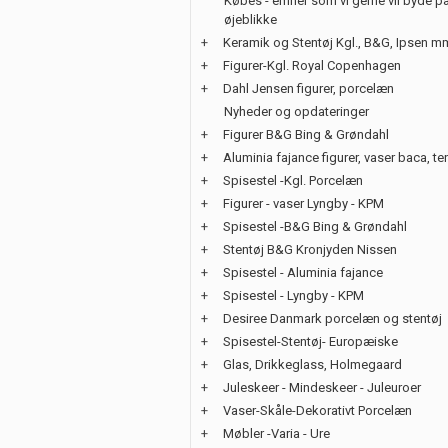
Købes - emner som vi gerne vil byde på
øjeblikke
+
Keramik og Stentøj Kgl., B&G, Ipsen m
+
Figurer-Kgl. Royal Copenhagen
+
Dahl Jensen figurer, porcelæn
Nyheder og opdateringer
+
Figurer B&G Bing & Grøndahl
+
Aluminia fajance figurer, vaser baca, te
+
Spisestel -Kgl. Porcelæn
+
Figurer - vaser Lyngby - KPM
+
Spisestel -B&G Bing & Grøndahl
+
Stentøj B&G Kronjyden Nissen
+
Spisestel - Aluminia fajance
+
Spisestel - Lyngby - KPM
+
Desiree Danmark porcelæn og stentøj
+
Spisestel-Stentøj- Europæiske
+
Glas, Drikkeglass, Holmegaard
+
Juleskeer - Mindeskeer - Juleuroer
+
Vaser-Skåle-Dekorativt Porcelæn
+
Møbler -Varia - Ure