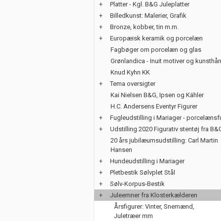
+
Platter - Kgl. B&G Juleplatter
+
Billedkunst: Malerier, Grafik
+
Bronze, kobber, tin m.m.
+
Europæisk keramik og porcelæn
Fagbøger om porcelæn og glas
Grønlandica - Inuit motiver og kunsth
Knud Kyhn KK
+
Tema oversigter
Kai Nielsen B&G, Ipsen og Kähler
H.C. Andersens Eventyr Figurer
+
Fugleudstilling i Mariager - porcelænsf
+
Udstilling 2020 Figurativ stentøj fra B&
20 års jubilæumsudstilling: Carl Martin
Hansen
+
Hundeudstilling i Mariager
+
Pletbestik Sølvplet Stål
+
Sølv-Korpus-Bestik
+
Juleemner fra Klosterkælderen
Årsfigurer: Vinter, Snemænd,
Juletræer mm