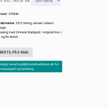
is:
600
,-
DKK
pr. stk.
renr
: 470946
skrivelse
: 2012 Georg Jensen Juleuro
sign
ssing med 24 karat bladguld. I original box. I
 og fin stand.
BESTIL PÅ E-MAIL
enligst email mail@klosterkaelderen.dk for
orespørgsel og bestilling