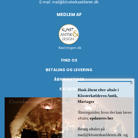
E-mail:
mail@klosterkaelderen.dk
MEDLEM AF
Kad-ringen.dk
FIND OS
BETALING OG LEVERING
ÅBNINGSTIDER
×
KATALOG
Husk åbent efter aftale i
Klosterkælderen Antik,
Mariager
Åbningstider, hvor der kan laves
aftaler,
opdateres her
Besøg aftales på
mail@klosterkaelderen.dk
og