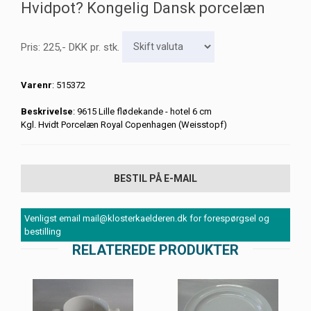
Hvidpot? Kongelig Dansk porcelæn
Pris:
225
,-
DKK
pr. stk.
Varenr
: 515372
Beskrivelse
: 9615 Lille flødekande - hotel 6 cm
Kgl. Hvidt Porcelæn Royal Copenhagen (Weisstopf)
BESTIL PÅ E-MAIL
Venligst email mail@klosterkaelderen.dk for forespørgsel og
bestilling
RELATEREDE PRODUKTER