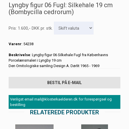
Lyngby figur 06 Fugl: Silkehale 19 cm
(Bombycilla cedrorum)
Pris:
1.600
,-
DKK
pr. stk.
Varenr
: 54238
Beskrivelse
: Lyngby figur 06 Silkehale Fugl fra Københavns
Porcelænsmaleri i Lyngby 19 cm
Den Ornitologiske samling Design A. Dørlit 1965 - 1969
BESTIL PÅ E-MAIL
Venligst email mail@klosterkaelderen.dk for forespørgsel og
bestilling
RELATEREDE PRODUKTER