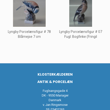
Lyngby Porcelænsfigur # 78
Lyngby Porcelænsfigur # 07
Blåmejse 7 cm
Fugl: Bogfinke (Fringil
KLOSTERKÆLDEREN
ANTIK & PORCELÆN
Fuglsangsgade 4
DK - 9550 Mariager
Danmark
v. Jan Ringsmose
SE-25401263