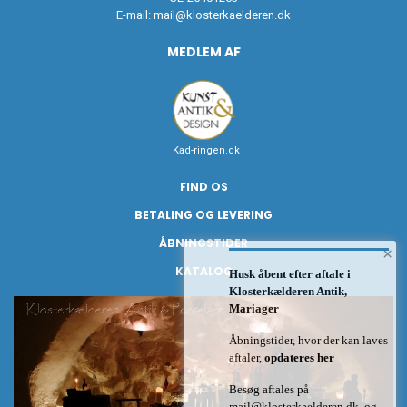
E-mail:
mail@klosterkaelderen.dk
MEDLEM AF
Kad-ringen.dk
FIND OS
BETALING OG LEVERING
ÅBNINGSTIDER
×
KATALOG
Husk åbent efter aftale i
Klosterkælderen Antik,
Mariager
Åbningstider, hvor der kan laves
aftaler,
opdateres her
Besøg aftales på
mail@klosterkaelderen.dk
og