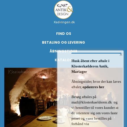
Kad-ringen.dk
FIND OS
BETALING OG LEVERING
ÅBNINGSTIDER
×
KATALOG
Husk åbent efter aftale i
Klosterkælderen Antik,
Mariager
Åbningstider, hvor der kan laves
aftaler,
opdateres her
Besøg aftales på
mail@klosterkaelderen.dk
og
vi henstiller til vores kunder at
de orientere sig om vores faste
priser og varer bestilles på
forhånd via