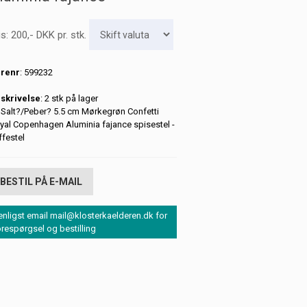
is:
200
,-
DKK
pr. stk.
renr
: 599232
skrivelse
: 2 stk på lager
 Salt?/Peber? 5.5 cm Mørkegrøn Confetti
yal Copenhagen Aluminia fajance spisestel -
ffestel
BESTIL PÅ E-MAIL
enligst email mail@klosterkaelderen.dk for
orespørgsel og bestilling