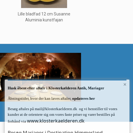
,
Lille bladfad 12 cm Susanne
Aluminia kunstfajan
×
Husk åbent efter aftale i Klosterkælderen Antik, Mariager
Åbningstider, hvor der kan laves aftaler,
opdateres her
Besøg aftales på
mail@klosterkaelderen.dk
og vi henstiller til vores
kunder at de orientere sig om vores faste priser og varer bestilles på
www.klosterkaelderen.dk
forhånd via
Besøg Mariager i Destination Himmerland