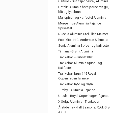
Gertrud - Gult fajancestel, Aluminia
Hotelin Alumnia hotelporcelæn gul,
blå og lysebrun
Maj spise - og kaffestel Aluminia
Morgenfrue Aluminia Fajance
Spisestel
Nucella Aluminia Stel Ellen Malmer
Papirklip - H.C. Andersen Silhuetter
Sonja Aluminia Spise - og kaffestel
Timiana (Grøn) Aluminia
Trankebar - Skibsstellet
Trankebar Aluminia Spise - og
Kaffestel
Trankebar, brun #45 Royal
Copenhagen fajance
Trankebar, Rød og Grøn
Tureby - Aluminia Fajance
Ursula - Royal Copenhagen fajance
X Solgt Aluminia - Trankebar
Årstiderne - 4 all Seasons, Rød, Grøn
& Gul