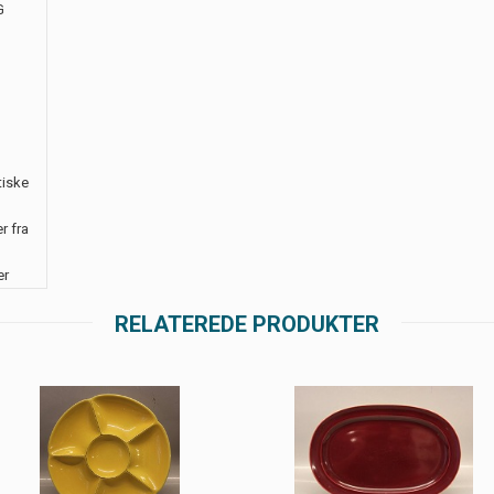
G
tiske
r fra
er
RELATEREDE PRODUKTER