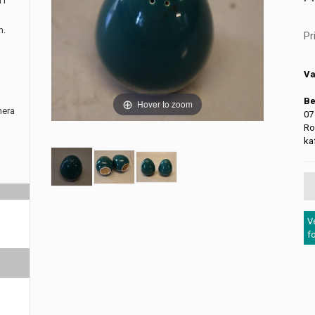
 i
m.
Pr
Va
Be
Hover to zoom
nera
07
Ro
ka
V
f