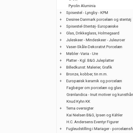
Pyrolin Aluminia
+
Spisestel - Lyngby - KPM
+
Desiree Danmark porcelæn og stentøj
+
Spisestel-Stentøj- Europæiske
+
Glas, Drikkeglass, Holmegaard
+
Juleskeer - Mindeskeer - Juleuroer
+
Vaser-Skåle-Dekorativt Porcelæn
+
Møbler -Varia - Ure
+
Platter - Kgl. B&G Juleplatter
+
Billedkunst: Malerier, Grafik
+
Bronze, kobber, tin m.m.
+
Europæisk keramik og porcelæn
Fagbøger om porcelæn og glas
Grønlandica - Inuit motiver og kunsth
Knud Kyhn KK
+
Tema oversigter
Kai Nielsen B&G, Ipsen og Kähler
H.C. Andersens Eventyr Figurer
+
Fugleudstilling i Mariager - porcelænsf