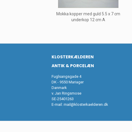
Mokka kopper med guld 5.5 x 7 cm
underkop 12 cm A
KLOSTERKÆLDEREN
ANTIK & PORCELÆN
Fuglsangsgade 4
DK - 9550 Mariager
Danmark
v. Jan Ringsmose
SE-25401263
E-mail:
mail@klosterkaelderen.dk