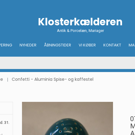
Klosterkælderen
Antik & Porcelæn, Mariager
VERING
NYHEDER
ÅBNINGSTIDER
VI KØBER
KONTAKT
MA
ce
Confetti - Aluminia Spise- og kaffestel
0
d. 31.
M
A