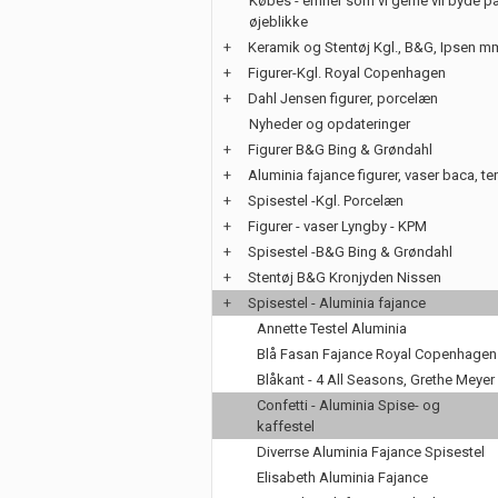
Købes - emner som vi gerne vil byde på
øjeblikke
+
Keramik og Stentøj Kgl., B&G, Ipsen m
+
Figurer-Kgl. Royal Copenhagen
+
Dahl Jensen figurer, porcelæn
Nyheder og opdateringer
+
Figurer B&G Bing & Grøndahl
+
Aluminia fajance figurer, vaser baca, te
+
Spisestel -Kgl. Porcelæn
+
Figurer - vaser Lyngby - KPM
+
Spisestel -B&G Bing & Grøndahl
+
Stentøj B&G Kronjyden Nissen
+
Spisestel - Aluminia fajance
Annette Testel Aluminia
Blå Fasan Fajance Royal Copenhagen
Blåkant - 4 All Seasons, Grethe Meyer
Confetti - Aluminia Spise- og
kaffestel
Diverrse Aluminia Fajance Spisestel
Elisabeth Aluminia Fajance