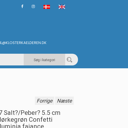
IL@KLOSTERKAELDEREN.DK
Søg i kategori
Forrige
Næste
7 Salt?/Peber? 5.5 cm
ørkegrøn Confetti
luminia fajance