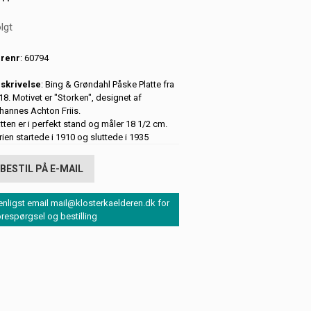
lgt
renr
: 60794
skrivelse
: Bing & Grøndahl Påske Platte fra
18. Motivet er "Storken", designet af
hannes Achton Friis.
atten er i perfekt stand og måler 18 1/2 cm.
rien startede i 1910 og sluttede i 1935
BESTIL PÅ E-MAIL
enligst email mail@klosterkaelderen.dk for
orespørgsel og bestilling