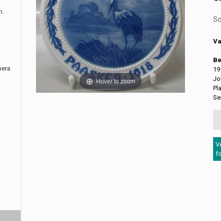
m.
So
Va
Be
nera
19
Jo
Hover to zoom
Pl
Se
V
f