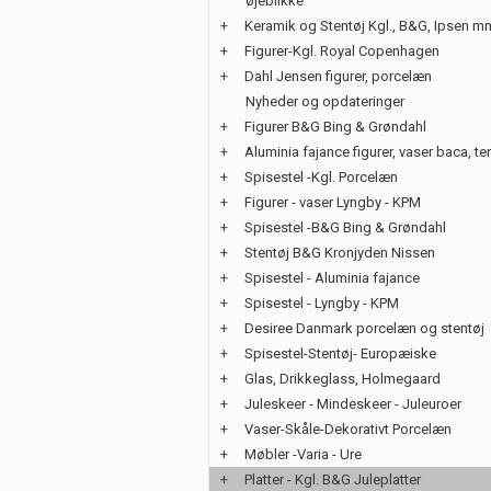
øjeblikke
+
Keramik og Stentøj Kgl., B&G, Ipsen m
+
Figurer-Kgl. Royal Copenhagen
+
Dahl Jensen figurer, porcelæn
Nyheder og opdateringer
+
Figurer B&G Bing & Grøndahl
+
Aluminia fajance figurer, vaser baca, te
+
Spisestel -Kgl. Porcelæn
+
Figurer - vaser Lyngby - KPM
+
Spisestel -B&G Bing & Grøndahl
+
Stentøj B&G Kronjyden Nissen
+
Spisestel - Aluminia fajance
+
Spisestel - Lyngby - KPM
+
Desiree Danmark porcelæn og stentøj
+
Spisestel-Stentøj- Europæiske
+
Glas, Drikkeglass, Holmegaard
+
Juleskeer - Mindeskeer - Juleuroer
+
Vaser-Skåle-Dekorativt Porcelæn
+
Møbler -Varia - Ure
+
Platter - Kgl. B&G Juleplatter