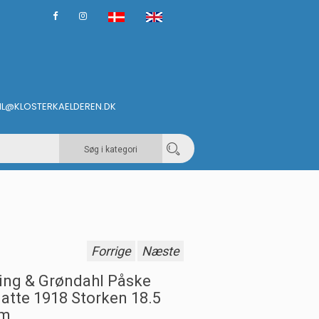
IL@KLOSTERKAELDEREN.DK
Søg i kategori
Forrige
Næste
ing & Grøndahl Påske
latte 1918 Storken 18.5
m