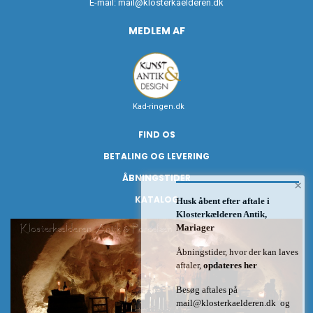
E-mail:
mail@klosterkaelderen.dk
MEDLEM AF
Kad-ringen.dk
FIND OS
BETALING OG LEVERING
ÅBNINGSTIDER
×
KATALOG
Husk åbent efter aftale i
Klosterkælderen Antik,
Mariager
Åbningstider, hvor der kan laves
aftaler,
opdateres her
Besøg aftales på
mail@klosterkaelderen.dk
og