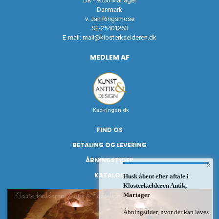
DK - 9550 Mariager
Danmark
v. Jan Ringsmose
SE-25401263
E-mail:
mail@klosterkaelderen.dk
MEDLEM AF
Kad-ringen.dk
FIND OS
BETALING OG LEVERING
ÅBNINGSTIDER
×
KATALOG
Husk åbent efter aftale i
Klosterkælderen Antik,
Mariager
Åbningstider, hvor der kan laves