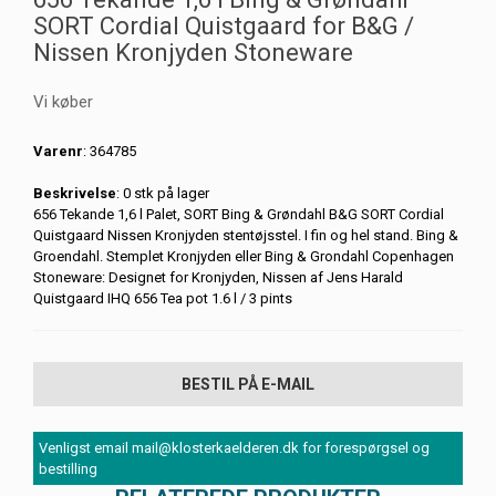
SORT Cordial Quistgaard for B&G /
Nissen Kronjyden Stoneware
Vi køber
Varenr
: 364785
Beskrivelse
: 0 stk på lager
656 Tekande 1,6 l Palet, SORT Bing & Grøndahl B&G SORT Cordial
Quistgaard Nissen Kronjyden stentøjsstel. I fin og hel stand. Bing &
Groendahl. Stemplet Kronjyden eller Bing & Grondahl Copenhagen
Stoneware: Designet for Kronjyden, Nissen af Jens Harald
Quistgaard IHQ 656 Tea pot 1.6 l / 3 pints
BESTIL PÅ E-MAIL
Venligst email mail@klosterkaelderen.dk for forespørgsel og
bestilling