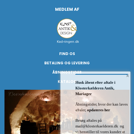
MEDLEM AF
Kad-ringen.dk
FIND OS
BETALING OG LEVERING
ÅBNINGSTIDER
×
KATALOG
Husk åbent efter aftale i
Klosterkælderen Antik,
Mariager
Åbningstider, hvor der kan laves
aftaler,
opdateres her
Besøg aftales på
mail@klosterkaelderen.dk
og
vi henstiller til vores kunder at