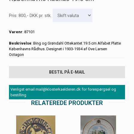
Pris:
800
,-
DKK
pr. stk.
Varenr
: 87101
Beskrivelse
: Bing og Grøndahl Ottekantet 19.5 cm Alfabet Platte
Københavns Rådhus. Designet i 1933-1934 af Ove Larsen
Octagon
BESTIL PÅ E-MAIL
Venligst email mail@klosterkaelderen.dk for forespørgsel og
bestilling
RELATEREDE PRODUKTER