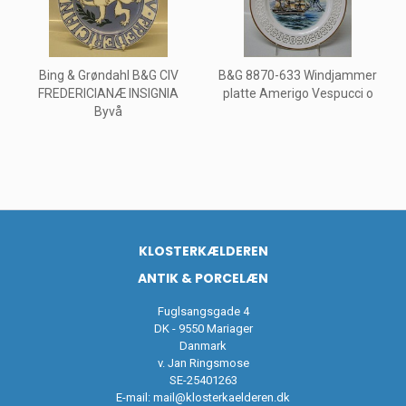
Bing & Grøndahl B&G CIV
B&G 8870-633 Windjammer
FREDERICIANÆ INSIGNIA
platte Amerigo Vespucci o
Byvå
KLOSTERKÆLDEREN
ANTIK & PORCELÆN
Fuglsangsgade 4
DK - 9550 Mariager
Danmark
v. Jan Ringsmose
SE-25401263
E-mail:
mail@klosterkaelderen.dk