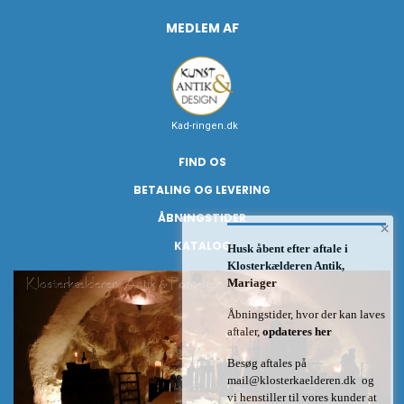
MEDLEM AF
Kad-ringen.dk
FIND OS
BETALING OG LEVERING
ÅBNINGSTIDER
×
KATALOG
Husk åbent efter aftale i
Klosterkælderen Antik,
Mariager
Åbningstider, hvor der kan laves
aftaler,
opdateres her
Besøg aftales på
mail@klosterkaelderen.dk
og
vi henstiller til vores kunder at