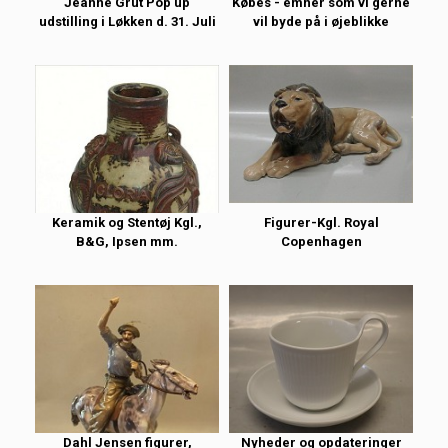
Jeanne Grut Pop up
Købes - emner som vi gerne
udstilling i Løkken d. 31. Juli
vil byde på i øjeblikke
Keramik og Stentøj Kgl.,
Figurer-Kgl. Royal
B&G, Ipsen mm.
Copenhagen
Dahl Jensen figurer,
Nyheder og opdateringer